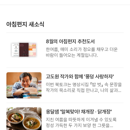
아침편지 새소식
8월의 아침편지 추천도서
한여름, 매미 소리가 정오를 채우고 더운
바람이 들어오는 계절입니다.
고도원 작가와 함께 '풍덩 사랑하자'
이번 북토크는 명상시집 『밥 벗』 속 문장을
작가의 목소리로 직접 만나고, 나의 삶과
관계를 잠시 돌아보는 시간입니다.
옹달샘 '말복맞이! 채개장 · 닭개장'
지친 여름을 따뜻하게 이겨낼 수 있도록
정성 가득한 두 가지 보양 한 그릇을