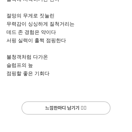
절망의 무게로 짓눌린
무력감이 싱싱하게 질척거리는
데드 존 경험은 약이다
서핑 실력이 훌쩍 점핑한다
불청객처럼 다가온
슬럼프의 늪
점핑할 좋은 기회다
느낌한마디 남기기 ✍🏻