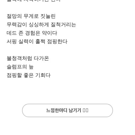
절망의 무게로 짓눌린
무력감이 싱싱하게 질척거리는
데드 존 경험은 약이다
서핑 실력이 훌쩍 점핑한다
불청객처럼 다가온
슬럼프의 늪
점핑할 좋은 기회다
느낌한마디 남기기 ✍🏻