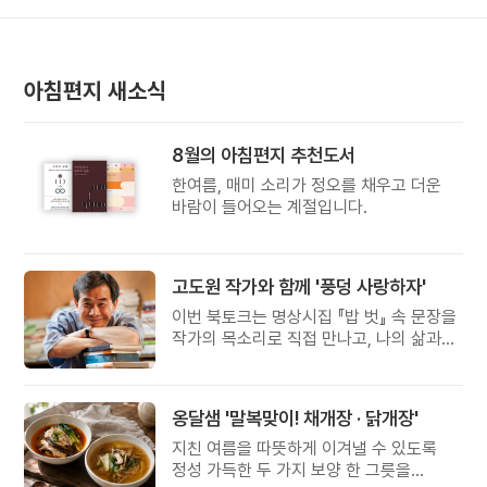
아침편지 새소식
8월의 아침편지 추천도서
한여름, 매미 소리가 정오를 채우고 더운
바람이 들어오는 계절입니다.
고도원 작가와 함께 '풍덩 사랑하자'
이번 북토크는 명상시집 『밥 벗』 속 문장을
작가의 목소리로 직접 만나고, 나의 삶과
관계를 잠시 돌아보는 시간입니다.
옹달샘 '말복맞이! 채개장 · 닭개장'
지친 여름을 따뜻하게 이겨낼 수 있도록
정성 가득한 두 가지 보양 한 그릇을