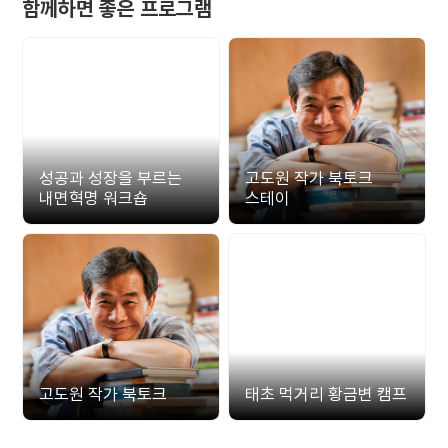
함께하면 좋은 프로그램
성공과 성장을 부르는
고도원 작가 북토크
내면혁명 워크숍
스테이
고도원 작가 북토크
태초 먹거리 황금변 캠프