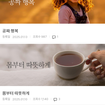
공짜 행복
등록일
조회수
987
1
2025.01.13
|
|
몸부터 따뜻하게
등록일
조회수
1,140
3
2025.01.10
|
|