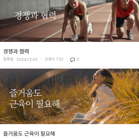
경쟁과 협력
등록일
조회수
732
2
2024.12.02
|
|
즐거움도 근육이 필요해