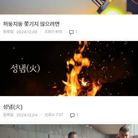
허둥지둥 쫓기지 않으려면
등록일
조회수
816
1
2024.12.06
|
|
성냄(火)
등록일
조회수
737
1
2024.12.04
|
|