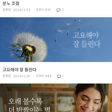
분노 조절
등록일
조회수
836
2
2024.12.23
|
|
고요해야 잘 들린다
등록일
조회수
944
1
2024.12.20
|
|