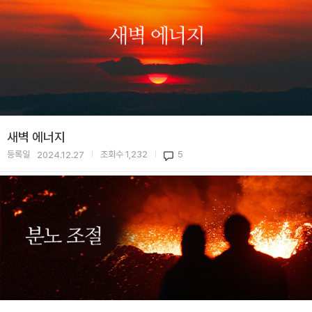
새벽 에너지
등록일
조회수
1,232
5
2024.12.27
|
|