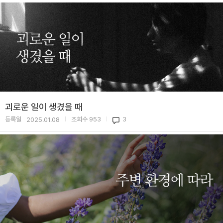
괴로운 일이 생겼을 때
등록일
조회수
953
3
2025.01.08
|
|