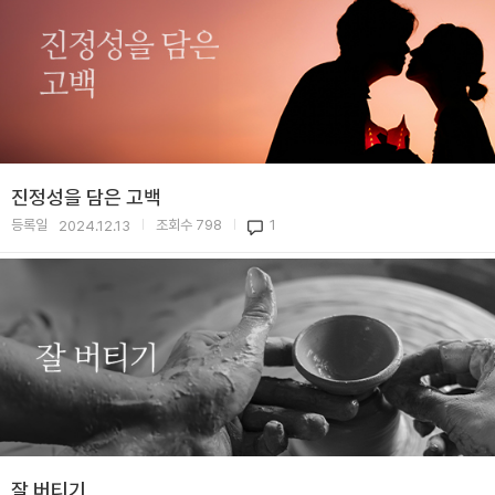
진정성을 담은 고백
등록일
조회수
798
1
2024.12.13
|
|
잘 버티기