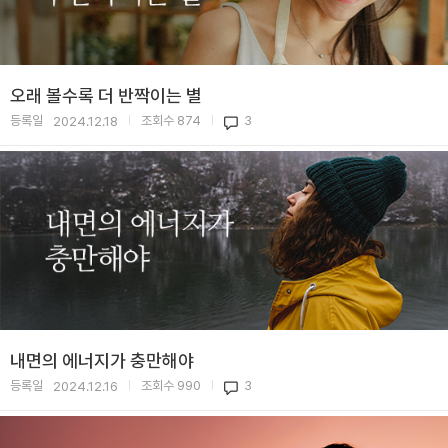
오래 볼수록 더 반짝이는 별
등록일
조회수
874
3
2024.12.18
|
|
내면의 에너지가 충만해야
등록일
조회수
990
3
2024.12.16
|
|