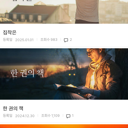
집착은
등록일
조회수
983
2
2025.01.01
|
|
한 권의 책
등록일
조회수
1,109
1
2024.12.30
|
|