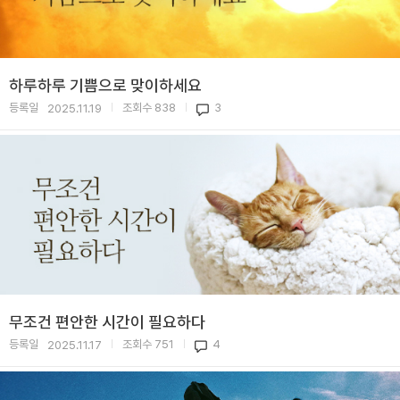
하루하루 기쁨으로 맞이하세요
등록일
조회수
838
3
2025.11.19
|
|
무조건 편안한 시간이 필요하다
등록일
조회수
751
4
2025.11.17
|
|