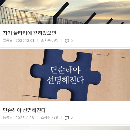
자기 울타리에 갇혀있으면
등록일
조회수
685
5
2025.12.01
|
|
단순해야 선명해진다
등록일
조회수
788
5
2025.11.28
|
|