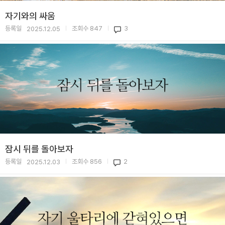
자기와의 싸움
등록일
조회수
847
3
2025.12.05
|
|
잠시 뒤를 돌아보자
등록일
조회수
856
2
2025.12.03
|
|