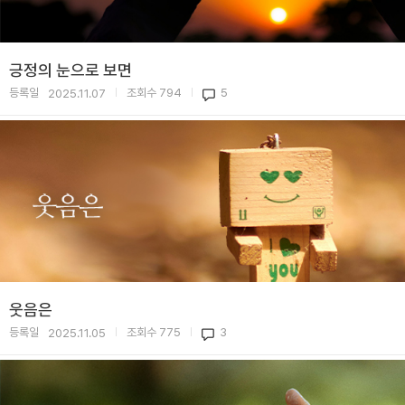
긍정의 눈으로 보면
등록일
조회수
794
5
2025.11.07
|
|
웃음은
등록일
조회수
775
3
2025.11.05
|
|