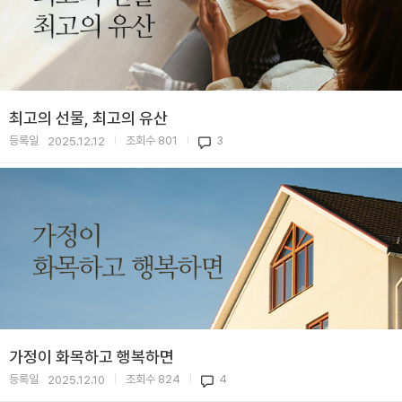
최고의 선물, 최고의 유산
등록일
조회수
801
3
2025.12.12
|
|
가정이 화목하고 행복하면
등록일
조회수
824
4
2025.12.10
|
|