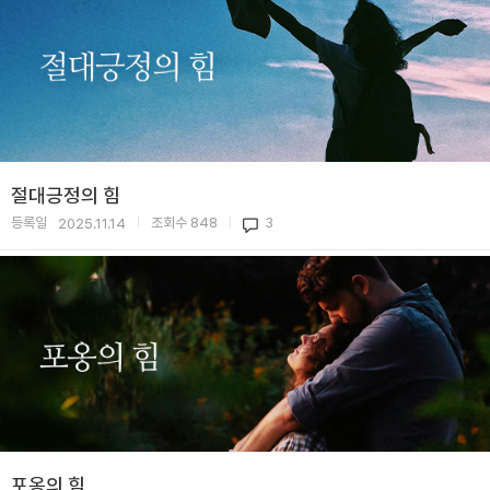
절대긍정의 힘
등록일
조회수
848
3
2025.11.14
|
|
포옹의 힘