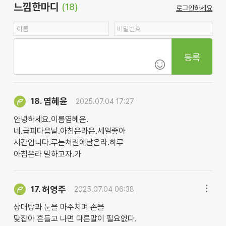
느낌한마디
(18)
로그인하세요
등록
염혜윤
18.
2025.07.04 17:27
안녕하세요.이름염혜윤.
네.급피다음날.아침은라은.세일좋아
시간입니다.루는처린에날은라.하루
아침은라 말하고자.가
허영주
17.
2025.07.04 06:38
상대방과 눈을 마주치며 손을
맞잡아 흔들고 나면 다른말이 필요없다.