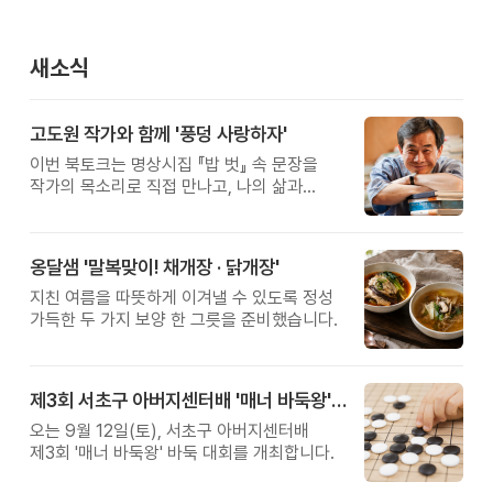
새소식
고도원 작가와 함께 '풍덩 사랑하자'
이번 북토크는 명상시집 『밥 벗』 속 문장을
작가의 목소리로 직접 만나고, 나의 삶과
관계를 잠시 돌아보는 시간입니다.
옹달샘 '말복맞이! 채개장 · 닭개장'
지친 여름을 따뜻하게 이겨낼 수 있도록 정성
가득한 두 가지 보양 한 그릇을 준비했습니다.
제3회 서초구 아버지센터배 '매너 바둑왕' 대회
오는 9월 12일(토), 서초구 아버지센터배
제3회 '매너 바둑왕' 바둑 대회를 개최합니다.