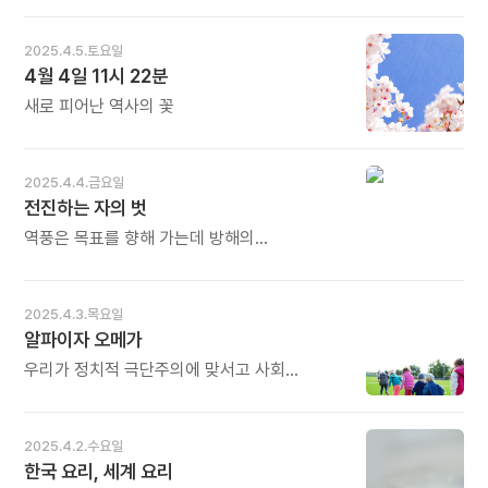
오늘도 많이 웃으세요.
선인들은 인체를 소우주라고 명명했습니다.
어깨까지 감싸는 독특한 수면법을 개발하여
태양계의 행성뿐만 아니라 북극성, 북두칠성과
마치 침대에 누워있는 한 마리 누에고치처럼
2025.4.5.토요일
인체가 상응하고 있으며, 한 해의 절기와 하루의
잠들곤 했다. 그는 친구에게 종종 이런 말을
4월 4일 11시 22분
시각도 내장 기관의 순환과 밀접한 관계에
했다고 한다. “이렇게 기분 좋게 침대에 감싸여
있음을 알고 있었습니다. 하물며 사람과 사람이
있을 때면 세상에 나보다 더 건강한 사람이 또
새로 피어난 역사의 꽃
만나 일하는 직업 공간은 우주보다 더 섬세한
있을까, 라는 생각이 든다네”. - 필립 길버트
소통과 교류가 조화롭게 이뤄져야 합니다.
해머튼 《지적 생활의 즐거움》 중에서 - * 잠은
오늘도 많이 웃으세요.
건강의 증표입니다. 잠을 잘 이루지 못하는
2025.4.4.금요일
순간부터 몸의 균형이 깨지고 건강을 잃게
전진하는 자의 벗
됩니다. 누구에게나 자기만의 잠자는 습관이
있지요. 가장 기본이 되는 원칙은 따뜻하게 자는
역풍은 목표를 향해 가는데 방해의
것입니다. 칸트의 '누에고치 잠'처럼, 가볍고
바람이었지만 지나고 보면 그것 때문에 목적을
따뜻한 이불 속에서 단잠을 자는 것이야말로
향하여 가속도로 왔다는 것을 깨닫게 된다.
다시없는 최고의 건강 비법입니다. 오늘도 많이
역풍을 타고 가는 길에서는 신변에 있는 작은
2025.4.3.목요일
웃으세요.
것들에 한눈을 팔지 않고 멀리 있는 위대한
알파이자 오메가
목표만을 보게 된다. 쾌속으로 가는 항해에서
그들은 소리를 맞춰야 하며 환호를 불러야 한다.
우리가 정치적 극단주의에 맞서고 사회
그때 그들은 참 기쁨을 느끼고 행복을 느끼며
공동체의 연대와 결속을 강화하길 원한다면,
감사를 느낀다. - 김창근의 《권도원 박사의
제대로 된 교육을 시작해야 한다. 환경 파괴와
8체질의학》 중에서 - * 역사에도 때때로 거센
기후 변화 또는 좋은 교육을 받은 젊은 세대가
2025.4.2.수요일
역풍이 붑니다. 역풍에 밀려 역사가 굴절되거나
없으면 우리는 이에 맞서 아무것도 할 수가 없다.
한국 요리, 세계 요리
뒷걸음치기도 합니다. 그러나 세상을 이끄는
교육은 원활히 작동하는 현대 사회의 알파이자