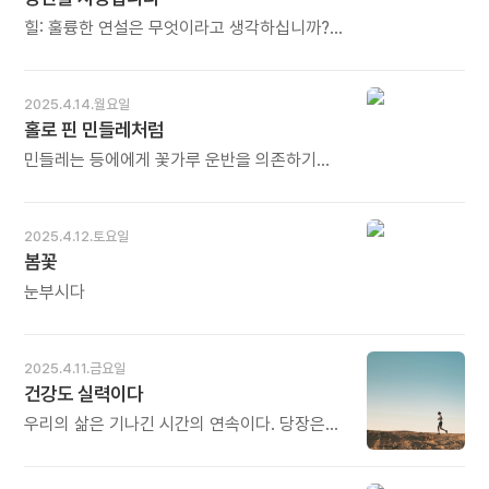
사라졌다가 다시 떠오르는 생각들을 억누르지
누군가를 개조하는 것이 아니라 그 사람 옆에서
말고 그냥 자유롭게 놔두어 보십시오. 그
길을 잃지 않게끔 도와주는 것이 나의 본분임을.
힐: 훌륭한 연설은 무엇이라고 생각하십니까?
생각들이 나를 순수한 처음의 자리로 이끌어 줄
- 김지호의 《마음을 알아주는 마음》 중에서 - *
카네기: 가장 간결하고 적극적이며 비장한
것입니다. 걷는다는 것은 내가 나를 찾아가는
사람은 쉽게 개조되지 않습니다. 타고난 재능과
연설은 '당신을 사랑합니다'입니다. 이 말보다
것입니다. 오늘도 많이 웃으세요.
성격이 있기 때문입니다. 누가 지켜보고 어떻게
효과적인 말을 아직 듣지 못했습니다. 하고자
2025.4.14.월요일
이끌어 주느냐에 따라 많은 것이 달라집니다.
하는 말에 확신이 있으면 연설에 감정을 담는
홀로 핀 민들레처럼
소울메이트는 옆에서 끝까지 지켜보고 함께해
것이 그리 어려운 일만은 아닙니다. 진실한
주는 사람입니다. 있는 그대로의 그를 빛날 수
감정을 실어 말하는 사람을 세상은 매력적인
민들레는 등에에게 꽃가루 운반을 의존하기
있도록 돕고 지지해 주는 조력자입니다. 영혼의
사람으로 인정해 줄 겁니다. - 나폴레온 힐의
때문에 봄에 군락을 이룬다. "무리 지어 피지
친구입니다. 오늘도 많이 웃으세요.
《놓치고 싶지 않은 나의 꿈 나의 인생 3》 중에서
않고 혼자 덩그러니 피어 있는 민들레도
- * 연설이건 글이건 가장 중요한 것은
있는데..."라고 생각하는 사람도 있을 것이다.
2025.4.12.토요일
진실입니다. 진실한 것에는 힘이 있어 상대가
그러나 무리 지어 피는 민들레와 외톨이로 피는
봄꽃
감동을 받습니다. 가장 강력한 말은 '당신을
민들레는 종류가 다르다. 한 그루만 덩그러니
사랑합니다' 입니다. 문제는 진심이어야 한다는
피어 있는 것은 서양 민들레 종류다. - 이나가키
눈부시다
것입니다. 이건 테크닉의 영역이 아닙니다.
히데히로의 《잡초들의 전략》 중에서 - *
진심이라는 기본 위에 스킬이 더해져야 힘이
옹달샘에도 노란 민들레가 지천입니다. 무리를
실립니다. 오늘도 많이 웃으세요.
진 민들레 꽃들이 고슬고슬 봄바람에 방긋 웃는
2025.4.11.금요일
모습을 보면 서양 민들레는 아닌 게 분명합니다.
건강도 실력이다
민들레는 외톨이로 있는 것보다 무리 지어 있는
것이 제 격입니다. 하지만 사람은 때로 고요한
우리의 삶은 기나긴 시간의 연속이다. 당장은
시간이 필요합니다. 홀로 핀 서양 민들레처럼.
손해인 듯 보이는 운동이 한평생을 두고 봤을 때
오늘도 많이 웃으세요.
크나큰 이익이 되는 것이다. 지적 생활은 건강이