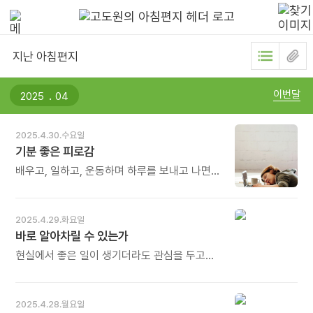
지난 아침편지
.
이번달
2025.4.30.수요일
기분 좋은 피로감
배우고, 일하고, 운동하며 하루를 보내고 나면
잠자리에 들 무렵에는 피로가 몰려올 것이다.
하루를 알차게 보냈다는 증거다. 그 기분 좋은
피로감을 소중히 여겨야 한다. 우리가 앞으로
2025.4.29.화요일
나아가고 있다는 신호이기 때문이다. 당장 큰
바로 알아차릴 수 있는가
진전이 보이지 않는다고 좌절하지 말고
잠자리에 들 때 어떤 기분이 드는지 점검해 보라.
현실에서 좋은 일이 생기더라도 관심을 두고
- 다리우스 포루의 《세네카의 오늘 수업》
살펴보지 않으면 알아차리지 못할 수도 있다.
중에서 - * 피로감도 여러 형태가 있습니다.
실제로는 수많은 좋은 일들이 벌어지고
지쳐 쓰러지게 만드는 피로감이 있는가 하면
있더라도 말이다. 그리고 자신이 깨닫지 못한
2025.4.28.월요일
기분 좋은 피로감으로 밥맛도 좋고, 꿀잠을 자게
좋은 일은 그것이 실제로 일어난 일이라