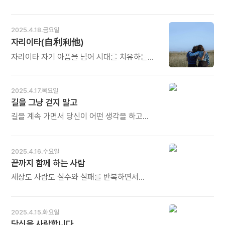
빗방울, 그 빗방울이 햇빛에 반짝일 때, 나의
엄마들은 모든 것이 처음입니다. 아이를 낳는
시선이 온통 꽂혀 몰입하게 되는 바로 그때,
것도, 그 아이를 가르치는 것도 처음 겪어보는
세상에서 가장 아름다운 두 가지 자극이 함께
일들입니다. 특히 자녀교육은 더욱 그렇습니다.
2025.4.18.금요일
몰려옵니다. 오늘도 많이 웃으세요.
초보일 수밖에 없습니다. 그렇기 때문에 각별한
자리이타(自利利他)
노력이 필요합니다. 하나는 책을 가까이하는
것이고, 다른 하나는 좋은 학교를 찾아 좋은
자리이타 자기 아픔을 넘어 시대를 치유하는
멘토를 만나게 해주는 것입니다. 오늘도 많이
사람들 -고영삼의 《인생2막, 고수들의
웃으세요.
인생작법》 중에서 - * 자리(自利)는 자신을
위한 것이고, 이타(利他)는 다른 이를 위한
2025.4.17.목요일
것입니다. 모진 아픔을 견디며 남을 이롭게 하면
길을 그냥 걷지 말고
나도 치유되고, 세상도 시대도 치유할 수
길을 계속 가면서 당신이 어떤 생각을 하고
있습니다. 오늘도 많이 웃으세요.
있는지 보세요. 그 생각에게도 길의 시작점으로
돌아가 달라고 부탁하세요. 그래서 당신이
순수한 자각을 더 많이 할 수 있게. 길을 계속
2025.4.16.수요일
가면서 주기적으로 당신이 생각을 하고 있는지
끝까지 함께 하는 사람
보고, 생각을 하고 있다면 그 생각을 부드럽게
되돌려 보내세요. - 리처드 C. 슈워츠의 《내면
세상도 사람도 실수와 실패를 반복하면서
혁명으로의 초대 IFS》 중에서 - * 길을
성장한다. 그렇지만, 실수와 실패의 기억이 쌓여
걷는다는 것은 그저 발걸음을 옮기는 행위가
망설이고 있는 별이에겐 차근차근 마음의
아닙니다. 가장 고요히, 가장 깊이 생각할 수
준비를 돕고 도전할 용기가 생길 때까지 지지해
2025.4.15.화요일
있는 시간입니다. 떠올랐다 사라지고,
주는 사람이 필요하다. 그러니 잊지 말아야 한다.
당신을 사랑합니다