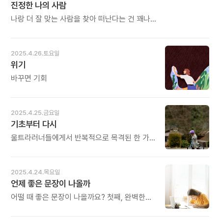
진정한 나의 사람
만드는 피로감도 있습니다. 하루를 열심히
하더라도 잠재의식에 저장되지 않을 가능성이
살아내고 밤에 잠이 쏟아지는 피로감은
크다. 그렇기 때문에 좋은 일이 생기면 바로
나랑 더 잘 맞는 사람을 찾아 떠난다는 건 꽤나
달콤하기까지 합니다. 간밤에 달콤한 잠을 자지
알아차릴 수 있는 상태를 유지할 필요가 있다. -
어리석은 일로도 느껴진다. 물론 세상
못했다면 그날 하루를 다시 돌아보아야 합니다.
구와나 마사노리의《긍정뇌로 리프로그래밍》
어딘가에는 나랑 무척 잘 어울리는 근사한
더 배우고, 더 일하고, 더 운동하며 알차게
중에서 - * 일상에서 일어나는 모든 일은 그것을
사람을 별똥별 떨어지듯 우연히 만날 수도 있다.
2025.4.26.토요일
살아야 합니다. 오늘도 많이 웃으세요.
알아차렸을 때 진정한 의미로 다가옵니다.
그러나 더 중요한 건 나와 맞는 부분이 있다고
위기
그렇지 않으면 일은 일어났으나 그냥 지나가는
믿었던 사람들과의 인연을 잘 이어가는 것이다.
일이 되고 맙니다. 알아차렸을 때에야 비로소
새로운 사람 100명 만날 시간에 기존의 인연
바꾸면 기회
의미가 되고 그것은 잠재의식에 각인이 됩니다.
10명을 10번 만나면 관계의, 삶의 다른 깊이를
늘 깨어있는 사람만 잘 알아차릴 수 있습니다.
점점 더 잘 알 수 있다. - 정지우의 《사람을
오늘도 많이 웃으세요.
남기는 사람》 중에서 - * 만 사람보다 한 사람이
2025.4.25.금요일
중요합니다. 한 사람을 깊이 사랑하면 그 안에
기초부터 다시
담긴 모든 것을 경험할 수 있습니다. 미움, 아픔,
참음, 기다림, 그 모든 감정이 교차되는 과정에서
울트라러너들에게서 반복적으로 목격된 한 가지
인격도 깊어지게 됩니다. 사람은 자신을
전략이 있다. 그들은 전혀 알지 못하던 기술에서
믿어주고 인정해 주는 사람에게 자신의 운명을
시작했다. 그러면 필연적으로 작업이 형편없이
겁니다. 심지어는 그를 위해 자신의 존재도
이뤄진다. 그때 그들은 특정 단계로 되돌아가서
2025.4.24.목요일
바칩니다. 진정한 나의 사람이라 믿을 때
기초적인 내용 하나를 배우고, 연습하기를
언제 좋은 문장이 나올까
가능합니다. 오늘도 많이 웃으세요.
반복했다. 이런 연습은 시작이 무척 힘들고
필요한 선행 지식을 습득하는 과정에서 좌절을
어떨 때 좋은 문장이 나올까요? 첫째, 완벽한
겪을 수 있지만, 실제로 성과를 높이지 못하는
취재가 끝났을 때이지요. 대상을 향한 취재가
기술들은 배제할 수 있다. - 스콧 영의 《울트라
완전히 끝난 뒤 엄청난 언어의 마그마가 무의식