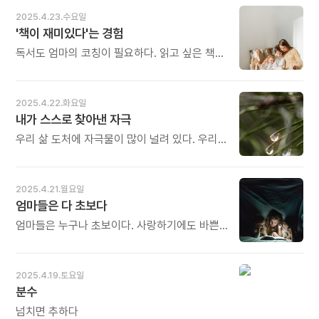
러닝》 중에서 - * 가끔 아이들이 묻습니다.
깊은 곳에서 끓기 시작해요. 정말 활화산에서
2025.4.23.수요일
"이거 언제까지 해야 하나요? " 그때마다 대답은
마그마가 끓어오르는 것처럼 하고 싶은 말이
'책이 재미있다'는 경험
언제나 똑같습니다. "잘할 수 있을 때까지!"
미친 듯이 분출하지요. 이때 메모를 반드시
처음부터 능숙한 사람은 없습니다. 걸음마도,
써두어야 해요. 이때 쓴 문장은 완벽하지 않지만
독서도 엄마의 코칭이 필요하다. 읽고 싶은 책을
일도, 운전도 수많은 시행착오를 겪으며 실력이
생생하게 살아 있거든요. - 정여울의 《끝까지
함께 찾아 주고, 읽고 싶은 시간과 장소를 마련해
늡니다. 기초부터 차근차근 반복하고 또
쓰는 용기》 중에서 - * 안에서 분출되어 나온
주어야 한다. ‘책이 재밌다’는 경험이 반복되면
반복하는 길밖에 없습니다. 오늘도 많이
글은 생명력이 있습니다. 펄펄 살아있습니다.
다음 책이 기대된다. 읽을 책과 읽을 시간,
2025.4.22.화요일
웃으세요.
열심히 공부한 수험생이 답안지를 놓고 자신
장소를 일일이 지정하면 독서에 대한 거부감이
내가 스스로 찾아낸 자극
있게 써나가듯, 완벽한 조사와 취재 끝에 펜을
먼저 들어서 책을 아예 읽지 않는 아이가 될 수
잡은 작가의 손은 훨훨 납니다. 반면에 취재 없이
있다. 거부감이 들지 않게 하는 것이 지름길이다.
우리 삶 도처에 자극물이 많이 널려 있다. 우리를
머리를 쥐어짜며 억지로 어찌어찌 쓴 글은, 글은
- 이미향의 《독서가 사교육을 이긴다》 중에서 -
자극하는 것들이 산더미처럼 쌓여 있다. 신이
글이되 맛이 없습니다. 덜 익은 채 떨어진 파과
* 뭐든 재밌으면 말려도 합니다. 한 번의 작은
즐겨마시는 감미로운 술이라고 해도 해안가에
(破果)와 같습니다. 오늘도 많이 웃으세요.
몰입이 다음의 몰입에 대한 자신감을
밀려드는 파도 소리, 아침의 맑고 차가운
2025.4.21.월요일
안겨줍니다. 특히 독서가 그렇습니다. 그러기
공기에는 당해내지 못한다. 주어진 자극은 나를
엄마들은 다 초보다
위해서는 부모가 먼저 재밌게 독서하는 모습을
데리고 떠나 버린다. 내가 스스로 찾아낸 자극은
보여주어야 합니다. 함께 책 읽는 시간을 갖고
떠나버린 나를 다시 데리고 와준다. - 필립
엄마들은 누구나 초보이다. 사랑하기에도 바쁜,
이야기 나누는 것이야말로 부모가 할 수 있는
길버트 해머튼 《지적 생활의 즐거움》 중에서 - *
그 짧고 귀한 시간을 남과 경쟁하느라 허비한다.
최선의 산 교육입니다. 오늘도 많이 웃으세요.
자극은 삶의 윤활유와 같습니다. 자극이 없으면
미래의 행복을 위해 오늘의 행복을 포기하는
일상은 그저 뻑뻑하고 메마른 사막과도
습관은 인생 전체를 우울하게 만든다. 부모들이
2025.4.19.토요일
같습니다. 자극은 '밖에서 주어진 자극'과 '내가
독서에 기대어 더 편안한 마음으로 어린
분수
스스로 찾아낸 자극'이 있습니다. 둘 다 가능한
자녀들과의 시간을 즐길 수 있으면 좋겠다. -
순간이 있습니다. 비 온 뒤 가지마다 매달린
이미향 《독서가 사교육을 이긴다》 중에서 - *
넘치면 추하다