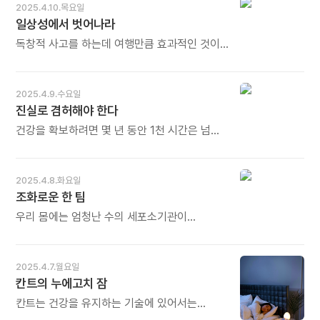
오랫동안 유지되어야만 가능하다. 건강도
2025.4.10.목요일
실력이다. 건강이 뒷받침되지 않는 지적
일상성에서 벗어나라
노동자는 죽음과 직결된다. 신체를 건강하게
유지하고자 운동이라는 희생을 지불하는 것은
독창적 사고를 하는데 여행만큼 효과적인 것이
최상의 투자인 것이다. - 필립 길버트 해머튼
없다. 이것을 보면 역시나 일상성에서 벗어나는
《지적 생활의 즐거움》 중에서 - * 몸은 우리의
것이 창조로 연결된다는 것이 입증된다. 정들면
영혼의 집입니다. 몸이 망가지면 영혼도 머무를
고향이라는 말이 있다. 어느 곳이나 오래 살면
2025.4.9.수요일
곳이 없습니다. 몸을 두고 떠날 수밖에 없습니다.
정이 들어 다른 곳보다 좋게 느낀다는 말인데,
진실로 겸허해야 한다
몸의 건강이 중요한 이유입니다. 섭생, 수면,
지적 환경으로서는 최악이라고 할 수 있다. 잠시
운동이 핵심입니다. 특히 운동은 권장 사항이
들르는 여행지라면 재미있는 게 눈에 보여도,
건강을 확보하려면 몇 년 동안 1천 시간은 넘게
아니라 필수 요건입니다. 나이가 들어갈수록
오히려 그곳에 살면 보이지 않는 법이다. -
운동해야 한다. 신선한 공기가 혈액을 되돌리는
근육을 키우기 위한 운동을 매일 습관처럼 해야
도야마 시게히코의 《어른의 생각법》 중에서 - *
데는 시간이 걸린다. 신선한 공기는 돈으로도 살
합니다. 호흡 운동과 걷기 운동부터 시작해
생각이 막히고 일이 풀리지 않는다면 여행을
수 없다. 충분한 에너지를 모으려면 대량의
2025.4.8.화요일
보십시오. 건강도 실력입니다. 오늘도 많이
떠나보는 것도 좋습니다. 여행지에서 새로운
신선한 공기가 필요하다. 빈번하게 밖으로 나가
조화로운 한 팀
웃으세요.
것을 접하면 저도 모르게 창조적인 생각이
신선한 공기를 호흡하는 방법밖에는 없다. -
떠오르는 것을 경험하게 됩니다. 오랫동안
필립 길버트 해머튼 《지적 생활의 즐거움》
우리 몸에는 엄청난 수의 세포소기관이
익숙해진 일상에서 벗어나 새로운 환경에
중에서 - * 우리 몸에 그 어떤 보약보다 귀한
존재한다. 세포가 작은 태양계라고 상상해보자.
잠깐이나마 몸을 맡기면 뜻밖에 얻는 것도
것은 바로 공기입니다. 공기가 없다면 단
태양(세포 핵)을 중심으로 행성(그 밖의
많습니다. 진정한 휴식과 깊은 치유도
한순간도 살 수가 없습니다. 사람은 크게 두
세포소기관)이 주변을 돌고 있는 독립적인
2025.4.7.월요일
일어납니다. 오늘도 많이 웃으세요.
에너지로 삽니다. 하나는 하늘의 에너지, 바로
시스템이라고 상상해 보라. 태양과 행성들이
칸트의 누에고치 잠
공기이고, 다른 하나는 땅의 에너지, 곧
조화롭게 한 팀을 이루고 있다. 이 시스템의 모든
음식입니다. 이 귀한 에너지들로 살아가는
구성원은 끊임없이 소통하고 교류한다. - 에릭
칸트는 건강을 유지하는 기술에 있어서는
우리는 자연 앞에 진실로 겸허해야 합니다.
프랭클린의 《세포 혁명》 중에서 - * 그래서 옛
명인의 경지에 이르렀다. 이불로 발끝에서