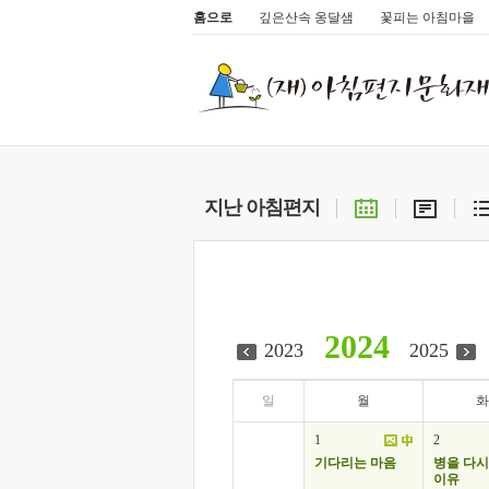
홈으로
깊은산속 옹달샘
꽃피는 아침마을
지난 아침편지
2024
2023
2025
일
월
화
1
2
기다리는 마음
병을 다시
이유