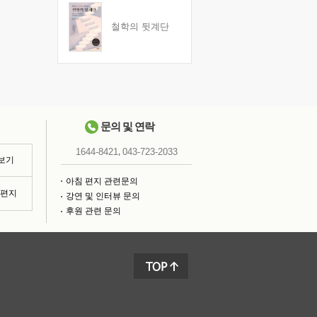
철학의 뒷계단
문의 및 연락
,
1644-8421
043-723-2033
 보기
아침 편지 관련문의
침편지
강연 및 인터뷰 문의
후원 관련 문의