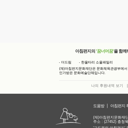
아침편지의
'꿈너머꿈'
을 함께
더드림
한울타리 소울패밀리
(재)아침편지문화재단은 문화체육관광부에서
인가받은 문화예술단체입니다.
나의 후원내역 보기
|
도움방
아침편지 
(재)아침편지문화재단 | 
주소 : (27452) 충
'고도원의 아침편지' 