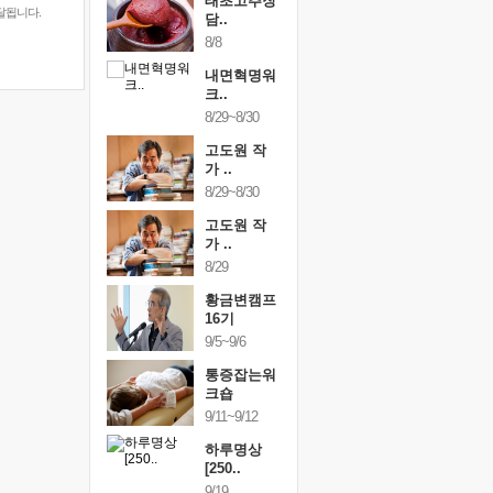
행복한가족
태초고추장
행복한가
달됩니다.
여행
담..
여행
24~9/26
8/8
9/24~9/26
건강명상법
내면혁명워
건강명상
..
크..
스..
/9~10/10
8/29~8/30
10/9~10/10
내면혁명워
고도원 작
내면혁명
..
가 ..
크..
/17~10/18
8/29~8/30
10/17~10/18
황금변캠프
고도원 작
황금변캠
7기
가 ..
17기
/30~10/31
8/29
10/30~10/31
통증잡는워
황금변캠프
통증잡는
크숍
16기
크숍
/7~11/8
9/5~9/6
11/7~11/8
내면혁명워
통증잡는워
내면혁명
..
크숍
크..
/12~12/13
9/11~9/12
12/12~12/13
하루명상
[250..
9/19