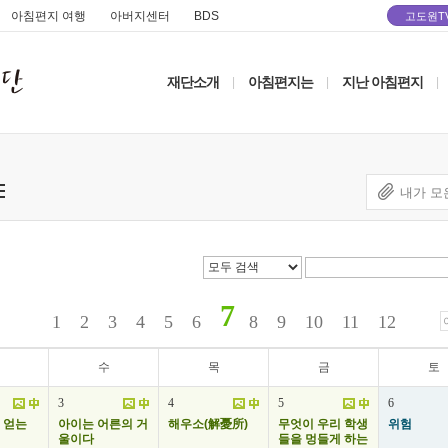
아침편지 여행
아버지센터
BDS
고도원T
재단소개
아침편지는
지난 아침편지
|
|
|
내가 모
7
1
2
3
4
5
6
8
9
10
11
12
수
목
금
토
3
4
5
6
 얻는
아이는 어른의 거
해우소(解憂所)
무엇이 우리 학생
위험
울이다
들을 멍들게 하는