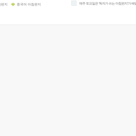
매주 토요일은 ‘독자가 쓰는 아침편지’가 배
침편지
중국어 아침편지
9/
스
10
크
10
1
10
11
크
12