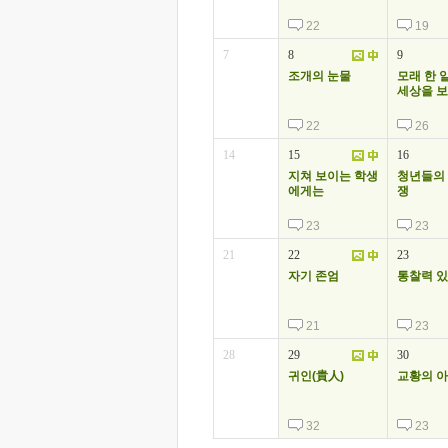
22
19
7
8
9
조개의 눈물
모래 한 
세상을 보
22
26
14
15
16
지쳐 보이는 학생
청년들의 
에게는
쟁
23
23
21
22
23
자기 존엄
통찰력 있
21
23
28
29
30
귀인(貴人)
교황의 
32
23