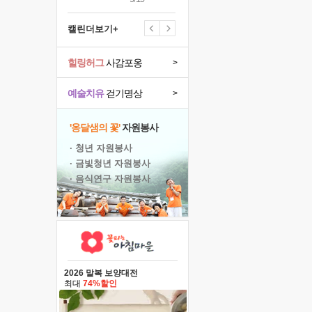
캘린더보기+
힐링허그
사감포옹
>
예술치유
걷기명상
>
'옹달샘의 꽃'
자원봉사
· 청년 자원봉사
· 금빛청년 자원봉사
· 음식연구 자원봉사
2026 말복 보양대전
최대
74%할인