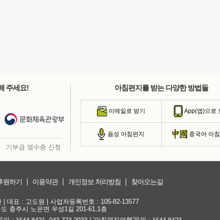
해 주세요!
아침편지를 받는 다양한 방법들
이메일로 받기
App(앱)으로
음성 아침편지
중국어 아
기부금 영수증 신청
후원하기
이용약관
개인정보 처리방침
찾아오는길
대표 : 고도원 | 사업자등록번호 : 105-82-13577
청북도 충주시 노은면 우성1길 201-61,1층
문의 :
,
/ '아침편지여행'문의 :