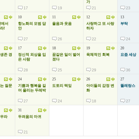
가
17
19
21
23
10
11
12
13
알에서
항노화의 모범 답
울음과 웃음
사랑하고 또 사랑
부탁
라!
안
하자
27
26
22
24
17
18
19
20
생존 경
정신적 외상을 입
꿈같은 일이 벌어
육체적인 회복
요즘 세상
은 사람
졌다
28
25
29
36
24
25
26
27
는 질문
기쁨과 행복을 길
도토리 떡잎
아이들의 감정 변
똘레랑스
어 올리는 두레박
화
27
24
18
27
31
아우라
두려움의 마귀
21