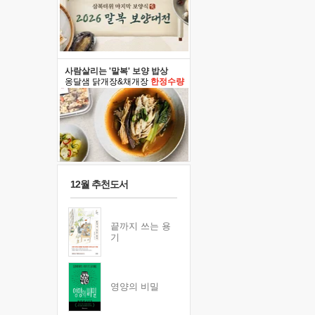
사람살리는 '말복' 보양 밥상
옹달샘 닭개장&채개장
한정수량
12월 추천도서
끝까지 쓰는 용
기
영양의 비밀