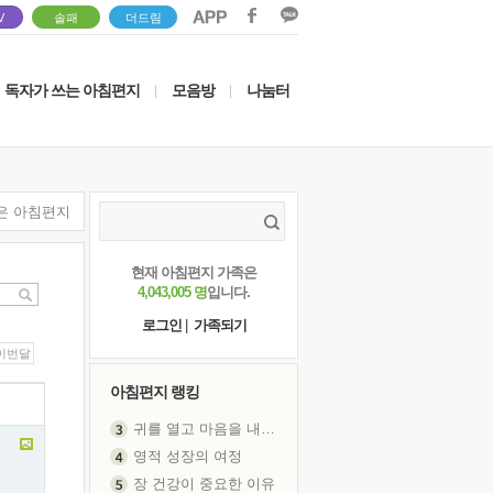
V
솔패
더드림
독자가 쓰는 아침편지
모음방
나눔터
|
|
은 아침편지
현재 아침편지 가족은
4,043,005 명
입니다.
로그인
|
가족되기
이번달
아침편지 랭킹
귀를 열고 마음을 내어주고
영적 성장의 여정
장 건강이 중요한 이유