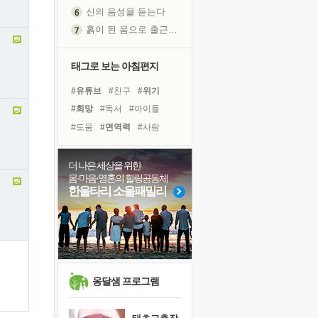
신의 음성을 듣는다
흙이 된 몸으로 출근하는 여자
극과 극의 양 끝단
내가 '나다움'을 찾는 길
태그로 보는 아침편지
피해 갈 수 없는 사건들
#유튜브
#친구
#위기
처음 손을 잡았던 날
#희망
#독서
#아이들
꿈이 실제가 되는 것
#도움
#면역력
#사람
'말 타는 법'을 먼저
#다짐
#명상
#삶
졸업식 사진을 보며
#독서캠프
#힐링
#건강
더 나은 세상을 위한
아픈 아버지를 위한 공간 설계
몸·마음·영혼의 힐링공동체
#극복
#선택
#링컨학교
극심한 변비, 어깨결림, 수면 장애
한울타리 소울패밀리
#경험
#계획
#바이러스
보고 싶은 어머니
#리더
#나눔
#비전캠프
유년 시절의 부산 영도 바다
못된 꼰대들
거울 속의 나
희망이란
옹달샘 프로그램
'모른다'는 것