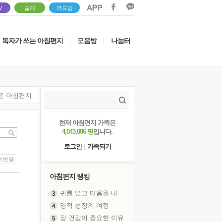
V
솔패
더드림
독자가 쓰는 아침편지
모음방
나눔터
|
|
은 아침편지
현재 아침편지 가족은
4,043,006 명
입니다.
로그인
|
가족되기
이번달
아침편지 랭킹
귀를 열고 마음을 내어주고
영적 성장의 여정
장 건강이 중요한 이유