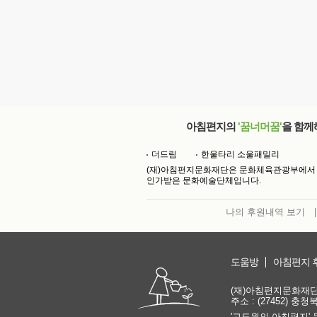
아침편지의
'꿈너머꿈'
을 함께
더드림
한울타리 소울패밀리
(재)아침편지문화재단은 문화체육관광부에서
인가받은 문화예술단체입니다.
나의 후원내역 보기
|
도움방
아침편지 
(재)아침편지문화재단 | 
주소 : (27452) 충
'고도원의 아침편지' 