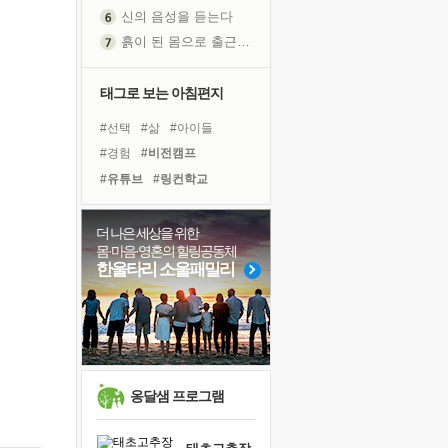
신의 음성을 듣는다
흙이 된 몸으로 출근하는 여자
극과 극의 양 끝단
내가 '나다움'을 찾는 길
태그로 보는 아침편지
피해 갈 수 없는 사건들
#선택
#삶
#아이들
처음 손을 잡았던 날
#경험
#비전캠프
꿈이 실제가 되는 것
#유튜브
#링컨학교
'말 타는 법'을 먼저
#나눔
#힐링
#친구
졸업식 사진을 보며
#건강
#명상
#도움
더 나은 세상을 위한
아픈 아버지를 위한 공간 설계
몸·마음·영혼의 힐링공동체
#다짐
#면역력
극심한 변비, 어깨결림, 수면 장애
한울타리 소울패밀리
#독서캠프
#바이러스
보고 싶은 어머니
#위기
#사람
#극복
유년 시절의 부산 영도 바다
#희망
#계획
#독서
못된 꼰대들
#리더
거울 속의 나
희망이란
옹달샘 프로그램
'모른다'는 것