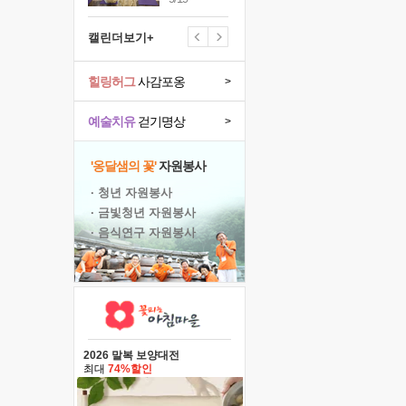
캘린더보기+
힐링허그
사감포옹
>
예술치유
걷기명상
>
'옹달샘의 꽃'
자원봉사
· 청년 자원봉사
· 금빛청년 자원봉사
· 음식연구 자원봉사
2026 말복 보양대전
최대
74%할인