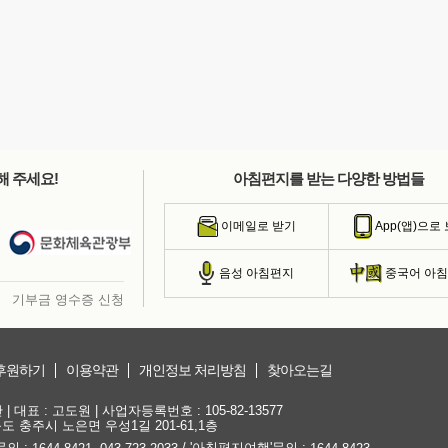
해 주세요!
아침편지를 받는 다양한 방법들
이메일로 받기
App(앱)으로
음성 아침편지
중국어 아
기부금 영수증 신청
후원하기
이용약관
개인정보 처리방침
찾아오는길
대표 : 고도원 | 사업자등록번호 : 105-82-13577
청북도 충주시 노은면 우성1길 201-61,1층
문의 :
,
/ '아침편지여행'문의 :