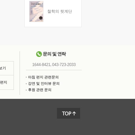
철학의 뒷계단
문의 및 연락
,
1644-8421
043-723-2033
 보기
아침 편지 관련문의
침편지
강연 및 인터뷰 문의
후원 관련 문의