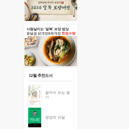
사람살리는 '말복' 보양 밥상
옹달샘 닭개장&채개장
한정수량
12월 추천도서
끝까지 쓰는 용
기
영양의 비밀