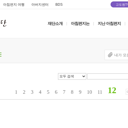
아침편지 여행
아버지센터
BDS
고도원T
재단소개
아침편지는
지난 아침편지
|
|
|
내가 모
12
1
2
3
4
5
6
7
8
9
10
11