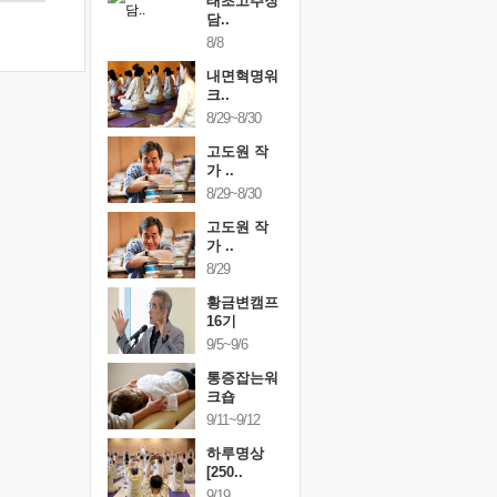
행복한가족
태초고추장
행복한가
여행
담..
여행
24~9/26
8/8
9/24~9/26
건강명상법
내면혁명워
건강명상
..
크..
스..
/9~10/10
8/29~8/30
10/9~10/10
내면혁명워
고도원 작
내면혁명
..
가 ..
크..
/17~10/18
8/29~8/30
10/17~10/18
황금변캠프
고도원 작
황금변캠
7기
가 ..
17기
/30~10/31
8/29
10/30~10/31
통증잡는워
황금변캠프
통증잡는
크숍
16기
크숍
/7~11/8
9/5~9/6
11/7~11/8
내면혁명워
통증잡는워
내면혁명
..
크숍
크..
/12~12/13
9/11~9/12
12/12~12/13
하루명상
[250..
9/19