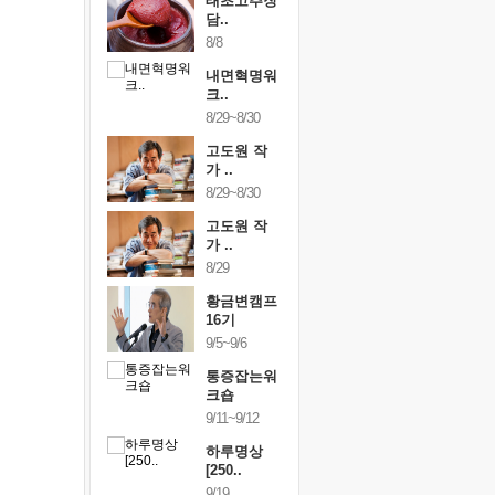
행복한가족
태초고추장
행복한가
여행
담..
여행
24~9/26
8/8
9/24~9/26
건강명상법
내면혁명워
건강명상
..
크..
스..
/9~10/10
8/29~8/30
10/9~10/10
내면혁명워
고도원 작
내면혁명
..
가 ..
크..
/17~10/18
8/29~8/30
10/17~10/18
황금변캠프
고도원 작
황금변캠
7기
가 ..
17기
/30~10/31
8/29
10/30~10/31
통증잡는워
황금변캠프
통증잡는
크숍
16기
크숍
/7~11/8
9/5~9/6
11/7~11/8
내면혁명워
통증잡는워
내면혁명
..
크숍
크..
/12~12/13
9/11~9/12
12/12~12/13
하루명상
[250..
9/19