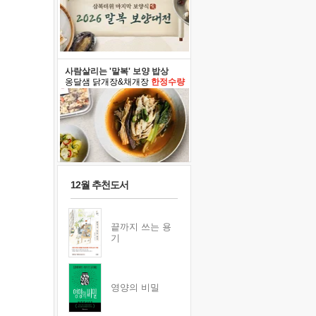
사람살리는 '말복' 보양 밥상
옹달샘 닭개장&채개장
한정수량
12월 추천도서
끝까지 쓰는 용
기
영양의 비밀