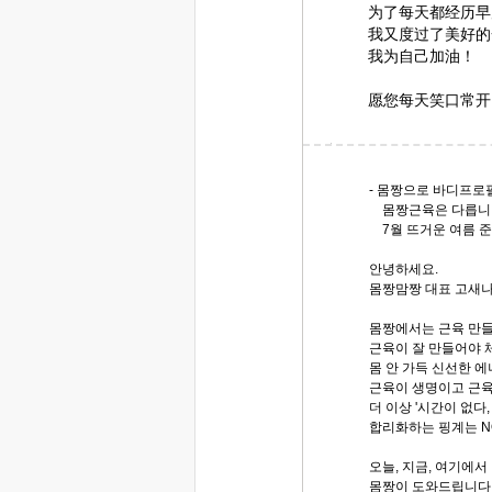
为了每天都经历早
我又度过了美好的
我为自己加油！
愿您每天笑口常开
- 몸짱으로 바디프로
몸짱근육은 다릅니
7월 뜨거운 여름 
안녕하세요.
몸짱맘짱 대표 고새
몸짱에서는 근육 만들
근육이 잘 만들어야 
몸 안 가득 신선한 
근육이 생명이고 근육
더 이상 '시간이 없다
합리화하는 핑계는 NO
오늘, 지금, 여기에서
몸짱이 도와드립니다