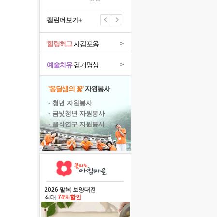
캘린더보기+
힐링허그
사감포옹
>
예술치유
걷기명상
>
'옹달샘의 꽃'
자원봉사
· 청년 자원봉사
· 금빛청년 자원봉사
· 음식연구 자원봉사
2026 말복 보양대전
최대
74%할인