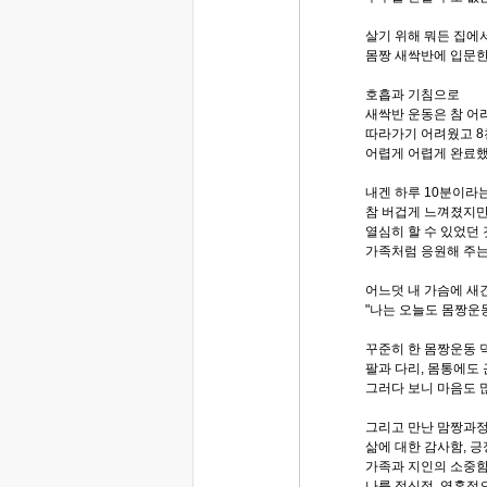
살기 위해 뭐든 집에
몸짱 새싹반에 입문한
호흡과 기침으로
새싹반 운동은 참 어
따라가기 어려웠고 
어렵게 어렵게 완료했
내겐 하루 10분이라
참 버겁게 느껴졌지만
열심히 할 수 있었던
가족처럼 응원해 주는
어느덧 내 가슴에 새긴
"나는 오늘도 몸짱운
꾸준히 한 몸짱운동 덕
팔과 다리, 몸통에도
그러다 보니 마음도 
그리고 만난 맘짱과정
삶에 대한 감사함, 긍
가족과 지인의 소중함
나를 정신적, 영혼적