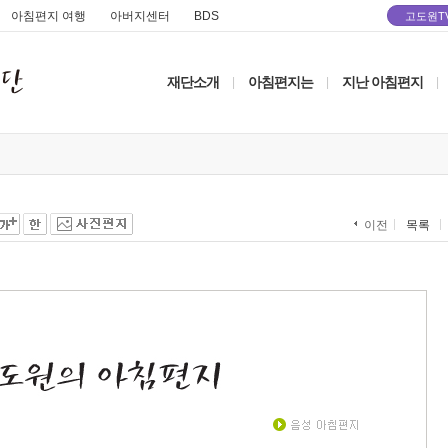
아침편지 여행
아버지센터
BDS
고도원T
재단소개
아침편지는
지난 아침편지
|
|
|
목록
이전