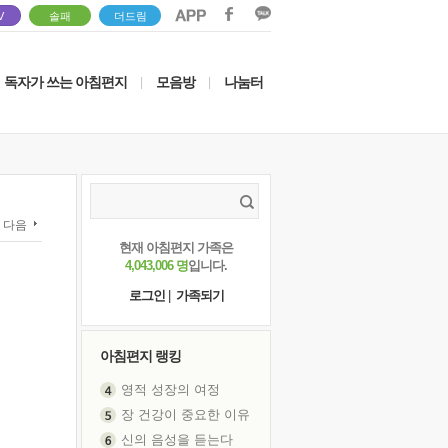
V
솔패
더드림
독자가 쓰는 아침편지
모음방
나눔터
|
|
다음
현재 아침편지 가족은
4,043,006 명
입니다.
로그인
|
가족되기
아침편지 랭킹
영적 성장의 여정
장 건강이 중요한 이유
신의 음성을 듣는다