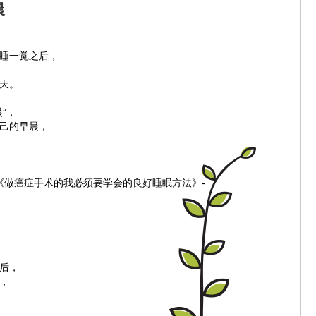
晨
睡一觉之后，
天。
”，
己的早晨，
ra的《做癌症手术的我必须要学会的良好睡眠方法》-
后，
，