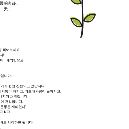
晨的奇迹，
一天，
9/
스
10
크
필 찍어보세요 -
10
다!
준비_ 새싹반으로
1
10
나입니다.
기가 한창 진행되고 있답니다.
11
체지방이 빠지고, 기초대사량이 높아지고,
에너지가 채워집니다.
이 건강입니다.
크
, 운동은 재미없다'
12
! NO!
 바로 시작하면 됩니다.
.