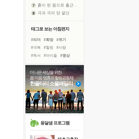
흙이 된 몸으로 출근하는 여자
극과 극의 양 끝단
내가 '나다움'을 찾는 길
피해 갈 수 없는 사건들
태그로 보는 아침편지
처음 손을 잡았던 날
#리더
#희망
#위기
꿈이 실제가 되는 것
#극복
#힐링
#사람
'말 타는 법'을 먼저
#독서
#아이들
#명상
졸업식 사진을 보며
#삶
#친구
#면역력
아픈 아버지를 위한 공간 설계
#도움
#독서캠프
더 나은 세상을 위한
극심한 변비, 어깨결림, 수면 장애
몸·마음·영혼의 힐링공동체
#바이러스
#경험
#다짐
보고 싶은 어머니
한울타리 소울패밀리
#건강
#선택
#유튜브
유년 시절의 부산 영도 바다
#계획
#비전캠프
못된 꼰대들
#링컨학교
#나눔
거울 속의 나
희망이란
'모른다'는 것
옹달샘 프로그램
귀를 열고 마음을 내어주고