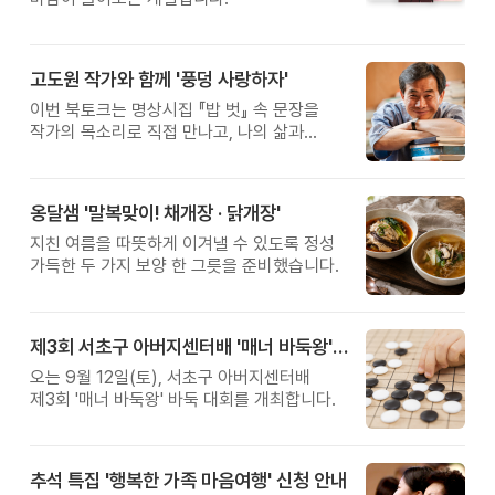
고도원 작가와 함께 '풍덩 사랑하자'
이번 북토크는 명상시집 『밥 벗』 속 문장을
작가의 목소리로 직접 만나고, 나의 삶과
관계를 잠시 돌아보는 시간입니다.
옹달샘 '말복맞이! 채개장 · 닭개장'
지친 여름을 따뜻하게 이겨낼 수 있도록 정성
가득한 두 가지 보양 한 그릇을 준비했습니다.
제3회 서초구 아버지센터배 '매너 바둑왕' 대회
오는 9월 12일(토), 서초구 아버지센터배
제3회 '매너 바둑왕' 바둑 대회를 개최합니다.
추석 특집 '행복한 가족 마음여행' 신청 안내