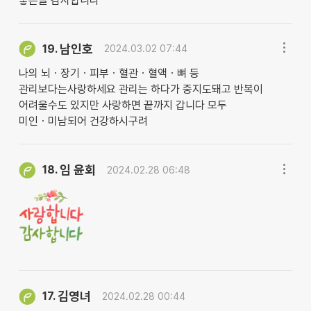
좋은글 감사합니다
남인호
19.
2024.03.02 07:44
나의 뇌ㆍ장기ㆍ피부ㆍ혈관ㆍ혈액ㆍ뼈 등
관리보다는사랑하세요 관리는 하다가 중지도돼고 반복이
어려울수도 있지만 사랑하면 끝까지 갑니다 모두
미인ㆍ미남되어 건강하시구려
임 윤회
18.
2024.02.28 06:48
김영녀
17.
2024.02.28 00:44