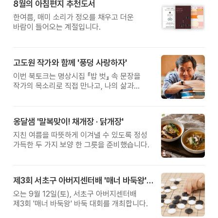
8월의 아침편지 추천도서
황금변 캠프
한여름, 매미 소리가 정오를 채우고 더운
바람이 들어오는 계절입니다.
고도원 작가와 함께 '풍덩 사랑하자'
이번 북토크는 명상시집 『밥 벗』 속 문장을
작가의 목소리로 직접 만나고, 나의 삶과
관계를 잠시 돌아보는 시간입니다.
옹달샘 '말복맞이! 채개장 · 닭개장'
지친 여름을 따뜻하게 이겨낼 수 있도록 정성
가득한 두 가지 보양 한 그릇을 준비했습니다.
제3회 서초구 아버지센터배 '매너 바둑왕' 대회
오는 9월 12일(토), 서초구 아버지센터배
제3회 '매너 바둑왕' 바둑 대회를 개최합니다.