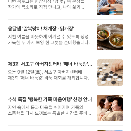
이번 북토크는 명상시집 『밥 벗』 속 문장을
작가의 목소리로 직접 만나고, 나의 삶과
관계를 잠시 돌아보는 시간입니다.
옹달샘 '말복맞이! 채개장 · 닭개장'
지친 여름을 따뜻하게 이겨낼 수 있도록 정성
가득한 두 가지 보양 한 그릇을 준비했습니다.
제3회 서초구 아버지센터배 '매너 바둑왕' 대회
오는 9월 12일(토), 서초구 아버지센터배
제3회 '매너 바둑왕' 바둑 대회를 개최합니다.
추석 특집 '행복한 가족 마음여행' 신청 안내
자연 속에서 몸과 마음을 쉬어가며 가족의
소중함을 다시 느껴보는 특별한 시간을 준비해
보세요.