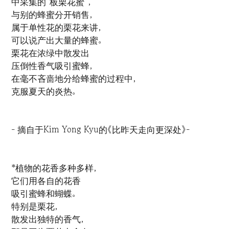
中采集的“板栗花蜜”，
与别的蜂蜜分开销售，
属于单性花的栗花来讲，
可以说产出大量的蜂蜜。
栗花在浓绿中散发出
压倒性香气吸引蜜蜂，
在毫不吝啬地分给蜂蜜的过程中，
克服夏天的炎热。
- 摘自于Kim Yong Kyu的《比昨天走向更深处》-
*植物的花香多种多样，
它们用各自的花香
吸引蜜蜂和蝴蝶。
特别是栗花，
散发出独特的香气，