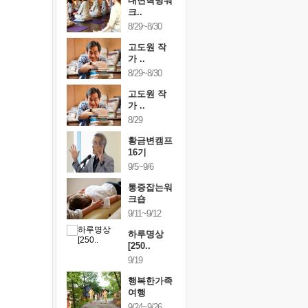
건강명상법
내면혁명워
건강명상
..
크..
스..
/9~10/10
8/29~8/30
10/9~10/10
내면혁명워
고도원 작
내면혁명
..
가 ..
크..
/17~10/18
8/29~8/30
10/17~10/18
황금변캠프
고도원 작
황금변캠
7기
가 ..
17기
/30~10/31
8/29
10/30~10/31
통증잡는워
황금변캠프
통증잡는
크숍
16기
크숍
/7~11/8
9/5~9/6
11/7~11/8
내면혁명워
통증잡는워
내면혁명
..
크숍
크..
/12~12/13
9/11~9/12
12/12~12/13
하루명상
[250..
9/19
행복한가족
여행
9/24~9/26