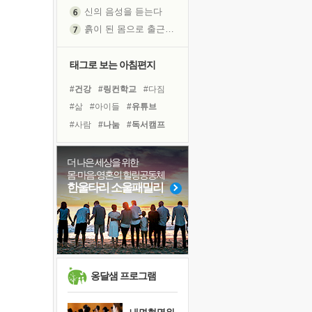
흙이 된 몸으로 출근하는 여자
극과 극의 양 끝단
내가 '나다움'을 찾는 길
피해 갈 수 없는 사건들
태그로 보는 아침편지
처음 손을 잡았던 날
#건강
#링컨학교
#다짐
꿈이 실제가 되는 것
#삶
#아이들
#유튜브
'말 타는 법'을 먼저
#사람
#나눔
#독서캠프
졸업식 사진을 보며
#위기
#힐링
#리더
극심한 변비, 어깨결림, 수면 장애
#극복
#바이러스
#희망
더 나은 세상을 위한
아픈 아버지를 위한 공간 설계
몸·마음·영혼의 힐링공동체
#친구
#독서
#명상
슬럼프
한울타리 소울패밀리
#비전캠프
#계획
#선택
보고 싶은 어머니
#경험
#면역력
#도움
유년 시절의 부산 영도 바다
못된 꼰대들
희망이란
'모른다'는 것
옹달샘 프로그램
귀를 열고 마음을 내어주고