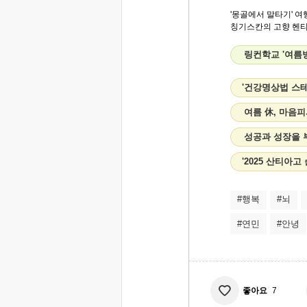
'몽골에서 말타기' 여
칭기스칸의 고향 헨티 
링컨학교 '여름
'건강명상법 스
여름 休, 마음
성공과 성장을 
'2025 산티아
#행복
#뇌
#연민
#안녕
좋아요
7