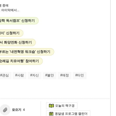
행 중에
아이막에서...
방학 독서캠프' 신청하기
테이' 신청하기
피서 화양연화 신청하기
부르는 '내면혁명 워크숍' 신청하기
고 순례길 치유여행' 참여하기
#관심
#사람
#자신
#불안
#애정
#타인
오늘의 책구경
모으기
4
옹달샘 프로그램 캘린더