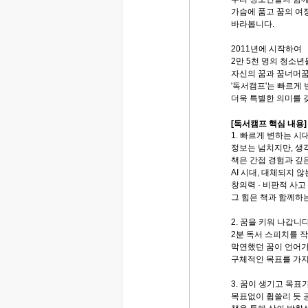
가슴에 품고 꿈의 여
바라봅니다.
2011년에 시작하여
2만 5천 명의 청소
자신의 꿈과 꿈너머
'독서캠프'는 빠르게
더욱 특별한 의미를 
[독서캠프 핵심 내용]
1. 빠르게 변하는 시
정보는 넘치지만, 생
책은 간접 경험과 깊
AI 시대, 대체되지 않
창의력 · 비판적 사고
그 힘은 책과 함께하
2. 꿈을 키워 나갑니다
2분 독서 스피치를 
막연했던 꿈이 언어가
구체적인 목표를 가지
3. 꿈이 생기고 목
목표없이 휩쓸리 듯 