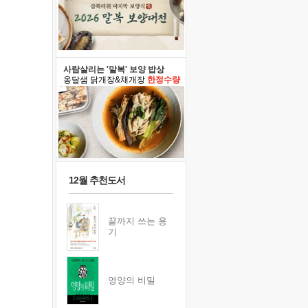
사람살리는 '말복' 보양 밥상
옹달샘 닭개장&채개장
한정수량
12월 추천도서
끝까지 쓰는 용
기
영양의 비밀