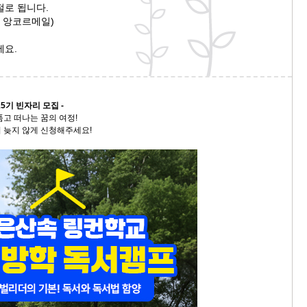
절로 됩니다.
스
자 앙코르메일)
10
세요.
크
10
1
5기 빈자리 모집 -
품고 떠나는 꿈의 여정!
10
 늦지 않게 신청해주세요!
11
크
12