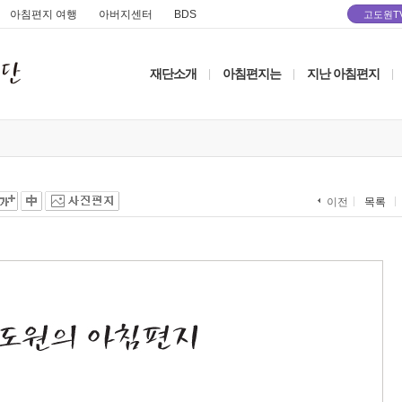
아침편지 여행
아버지센터
BDS
고도원T
재단소개
아침편지는
지난 아침편지
|
|
|
목록
이전