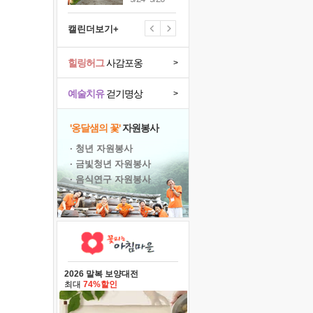
캘린더보기+
힐링허그
사감포옹
>
예술치유
걷기명상
>
'옹달샘의 꽃'
자원봉사
· 청년 자원봉사
· 금빛청년 자원봉사
· 음식연구 자원봉사
2026 말복 보양대전
최대
74%할인