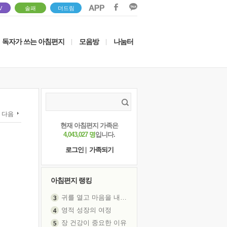
V
솔패
더드림
독자가 쓰는 아침편지
모음방
나눔터
|
|
다음
현재 아침편지 가족은
4,043,027 명
입니다.
로그인
|
가족되기
아침편지 랭킹
영적 성장의 여정
장 건강이 중요한 이유
신의 음성을 듣는다