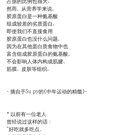
占据的比例也很大。
然而，从营养学来说，
胶原蛋白是一种氨基酸
组成较差的劣质蛋白。
即使我们不直接食用
胶原蛋白也没什么问题，
因为在其他蛋白质食物中也
富含组成胶原蛋白的氨基酸，
不会影响人体内构成肌腱、
筋膜、皮肤等组织。
- 摘自于Su py的《中年运动的精髓》-
* 以前有一位老人
曾经说过这样的话：
“好吃就多吃点，