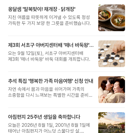
옹달샘 '말복맞이! 채개장 · 닭개장'
지친 여름을 따뜻하게 이겨낼 수 있도록 정성
가득한 두 가지 보양 한 그릇을 준비했습니다.
제3회 서초구 아버지센터배 '매너 바둑왕' 대회
오는 9월 12일(토), 서초구 아버지센터배
제3회 '매너 바둑왕' 바둑 대회를 개최합니다.
추석 특집 '행복한 가족 마음여행' 신청 안내
자연 속에서 몸과 마음을 쉬어가며 가족의
소중함을 다시 느껴보는 특별한 시간을 준비해
보세요.
아침편지 25주년 생일을 축하합니다
오늘은 2026년 8월 1일, 2001년 8월 1일에
태어난 아침편지가 어느덧 스물다섯 살,