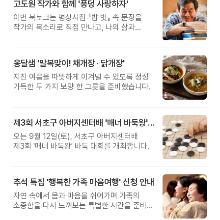
고도원 작가와 함께 '풍덩 사랑하자'
이번 북토크는 명상시집 『밥 벗』 속 문장을
작가의 목소리로 직접 만나고, 나의 삶과
관계를 잠시 돌아보는 시간입니다.
옹달샘 '말복맞이! 채개장 · 닭개장'
지친 여름을 따뜻하게 이겨낼 수 있도록 정성
가득한 두 가지 보양 한 그릇을 준비했습니다.
제3회 서초구 아버지센터배 '매너 바둑왕' 대회
오는 9월 12일(토), 서초구 아버지센터배
제3회 '매너 바둑왕' 바둑 대회를 개최합니다.
추석 특집 '행복한 가족 마음여행' 신청 안내
자연 속에서 몸과 마음을 쉬어가며 가족의
소중함을 다시 느껴보는 특별한 시간을 준비해
보세요.