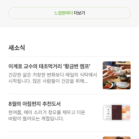
느낌한마디
더보기
새소식
이계호 교수의 태초먹거리 '황금변 캠프'
건강한 삶은 거창한 변화보다 매일의 식탁에서
시작됩니다. 많은 사람들이 건강을 위해
새로운 방법을 찾지만, 건강한 생활은 작은
습관에서 시작됩니다. 유퀴즈에서 많은 관심을
받은 이계호 교수와 함께하는 태초먹거리
8월의 아침편지 추천도서
황금변 캠프
한여름, 매미 소리가 정오를 채우고 더운
바람이 들어오는 계절입니다.