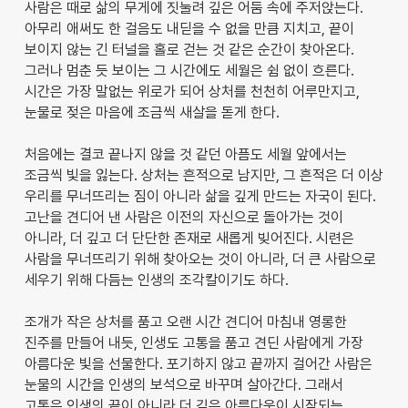
사람은 때로 삶의 무게에 짓눌려 깊은 어둠 속에 주저앉는다.
아무리 애써도 한 걸음도 내딛을 수 없을 만큼 지치고, 끝이
보이지 않는 긴 터널을 홀로 걷는 것 같은 순간이 찾아온다.
그러나 멈춘 듯 보이는 그 시간에도 세월은 쉼 없이 흐른다.
시간은 가장 말없는 위로가 되어 상처를 천천히 어루만지고,
눈물로 젖은 마음에 조금씩 새살을 돋게 한다.
처음에는 결코 끝나지 않을 것 같던 아픔도 세월 앞에서는
조금씩 빛을 잃는다. 상처는 흔적으로 남지만, 그 흔적은 더 이상
우리를 무너뜨리는 짐이 아니라 삶을 깊게 만드는 자국이 된다.
고난을 견디어 낸 사람은 이전의 자신으로 돌아가는 것이
아니라, 더 깊고 더 단단한 존재로 새롭게 빚어진다. 시련은
사람을 무너뜨리기 위해 찾아오는 것이 아니라, 더 큰 사람으로
세우기 위해 다듬는 인생의 조각칼이기도 하다.
조개가 작은 상처를 품고 오랜 시간 견디어 마침내 영롱한
진주를 만들어 내듯, 인생도 고통을 품고 견딘 사람에게 가장
아름다운 빛을 선물한다. 포기하지 않고 끝까지 걸어간 사람은
눈물의 시간을 인생의 보석으로 바꾸며 살아간다. 그래서
고통은 인생의 끝이 아니라 더 깊은 아름다움이 시작되는