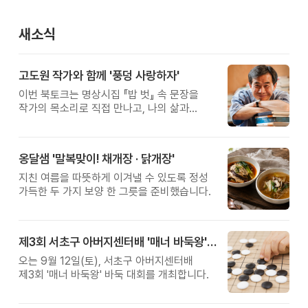
새소식
고도원 작가와 함께 '풍덩 사랑하자'
이번 북토크는 명상시집 『밥 벗』 속 문장을
작가의 목소리로 직접 만나고, 나의 삶과
관계를 잠시 돌아보는 시간입니다.
옹달샘 '말복맞이! 채개장 · 닭개장'
지친 여름을 따뜻하게 이겨낼 수 있도록 정성
가득한 두 가지 보양 한 그릇을 준비했습니다.
제3회 서초구 아버지센터배 '매너 바둑왕' 대회
오는 9월 12일(토), 서초구 아버지센터배
제3회 '매너 바둑왕' 바둑 대회를 개최합니다.