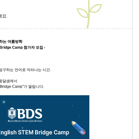
9/
세요.
스
10
구하는 여름방학
 Bridge Camp 참가자 모집 -
크
10
서
1
 탐구하는 언어로 자라나는 시간.
10
 옹달샘에서
M Bridge Camp"가 열립니다.
11
크
12