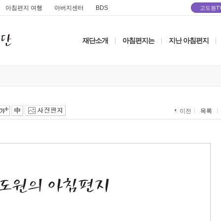
아침편지 여행
아버지센터
BDS
고도원T
재단소개
아침편지는
지난 아침편지
|
|
|
목록
이전