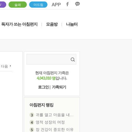
V
솔패
더드림
독자가 쓰는 아침편지
모음방
나눔터
|
|
다음
현재 아침편지 가족은
4,043,010 명
입니다.
로그인
|
가족되기
아침편지 랭킹
영적 성장의 여정
장 건강이 중요한 이유
신의 음성을 듣는다