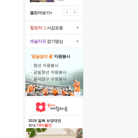
캘린더보기+
힐링허그
사감포옹
>
예술치유
걷기명상
>
'옹달샘의 꽃'
자원봉사
· 청년 자원봉사
· 금빛청년 자원봉사
· 음식연구 자원봉사
2026 말복 보양대전
최대
74%할인