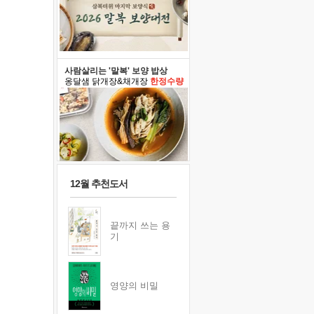
사람살리는 '말복' 보양 밥상
옹달샘 닭개장&채개장
한정수량
12월 추천도서
끝까지 쓰는 용
기
영양의 비밀