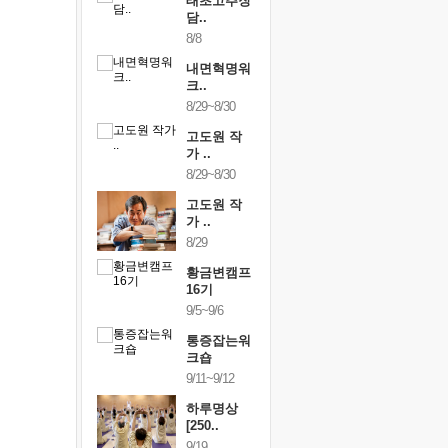
행복한가족
태초고추장
행복한가
여행
담..
여행
24~9/26
8/8
9/24~9/26
건강명상법
내면혁명워
건강명상
..
크..
스..
/9~10/10
8/29~8/30
10/9~10/10
내면혁명워
고도원 작
내면혁명
..
가 ..
크..
/17~10/18
8/29~8/30
10/17~10/18
황금변캠프
고도원 작
황금변캠
7기
가 ..
17기
/30~10/31
8/29
10/30~10/31
통증잡는워
황금변캠프
통증잡는
크숍
16기
크숍
/7~11/8
9/5~9/6
11/7~11/8
내면혁명워
통증잡는워
내면혁명
..
크숍
크..
/12~12/13
9/11~9/12
12/12~12/13
하루명상
[250..
9/19