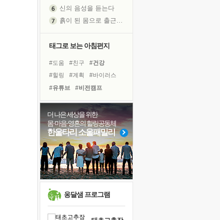
흙이 된 몸으로 출근하는 여자
극과 극의 양 끝단
내가 '나다움'을 찾는 길
피해 갈 수 없는 사건들
태그로 보는 아침편지
처음 손을 잡았던 날
#도움
#친구
#건강
꿈이 실제가 되는 것
#힐링
#계획
#바이러스
'말 타는 법'을 먼저
#유튜브
#비전캠프
졸업식 사진을 보며
#나눔
#명상
#링컨학교
극심한 변비, 어깨결림, 수면 장애
#면역력
#극복
#희망
더 나은 세상을 위한
아픈 아버지를 위한 공간 설계
몸·마음·영혼의 힐링공동체
#아이들
#사람
#삶
보고 싶은 어머니
한울타리 소울패밀리
#경험
#선택
#독서
유년 시절의 부산 영도 바다
#위기
#다짐
#리더
못된 꼰대들
#독서캠프
슬럼프
희망이란
'모른다'는 것
옹달샘 프로그램
귀를 열고 마음을 내어주고