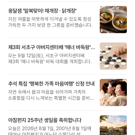
옹달샘 '말복맞이! 채개장 · 닭개장'
지친 여름을 따뜻하게 이겨낼 수 있도록 정성
가득한 두 가지 보양 한 그릇을 준비했습니다.
제3회 서초구 아버지센터배 '매너 바둑왕' 대회
오는 9월 12일(토), 서초구 아버지센터배
제3회 '매너 바둑왕' 바둑 대회를 개최합니다.
추석 특집 '행복한 가족 마음여행' 신청 안내
자연 속에서 몸과 마음을 쉬어가며 가족의
소중함을 다시 느껴보는 특별한 시간을 준비해
보세요.
아침편지 25주년 생일을 축하합니다
오늘은 2026년 8월 1일, 2001년 8월 1일에
태어난 아침편지가 어느덧 스물다섯 살,