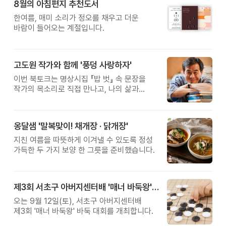
8월의 아침편지 추천도서
황금변 캠프
한여름, 매미 소리가 정오를 채우고 더운
바람이 들어오는 계절입니다.
고도원 작가와 함께 '풍덩 사랑하자'
이번 북토크는 명상시집 『밥 벗』 속 문장을
작가의 목소리로 직접 만나고, 나의 삶과
관계를 잠시 돌아보는 시간입니다.
옹달샘 '말복맞이! 채개장 · 닭개장'
지친 여름을 따뜻하게 이겨낼 수 있도록 정성
가득한 두 가지 보양 한 그릇을 준비했습니다.
제3회 서초구 아버지센터배 '매너 바둑왕' 대회
오는 9월 12일(토), 서초구 아버지센터배
제3회 '매너 바둑왕' 바둑 대회를 개최합니다.