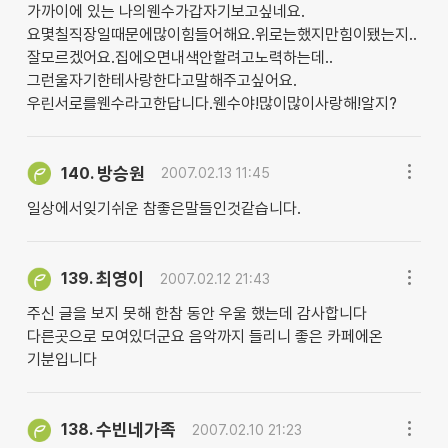
가까이에 있는 나의웬수가갑자기보고싶네요.
요몇칠직장일때문에많이힘들어해요.위로는했지만힘이됐는지..
잘모르겠어요.집에오면내색안할려고노력하는데..
그런울자기한테사랑한다고말해주고싶어요.
우린서로를웬수라고한답니다.웬수야!많이많이사랑해!알지?
방승원
140.
2007.02.13 11:45
일상에서잊기쉬운 참좋은말들인것같습니다.
최영이
139.
2007.02.12 21:43
주신 글을 보지 못해 한참 동안 우울 했는데 감사합니다
다른곳으로 모여있더군요 음악까지 들리니 좋은 카페에온
기분입니다
수빈네가족
138.
2007.02.10 21:23