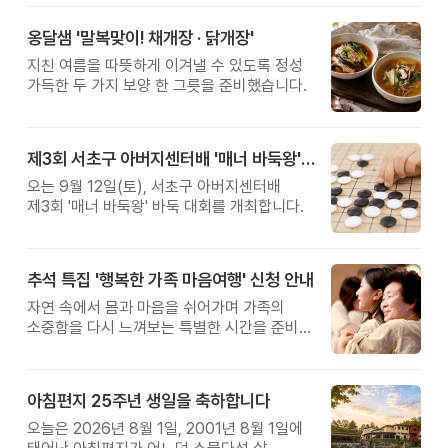
옹달샘 '말복맞이! 채개장 · 닭개장'
지친 여름을 따뜻하게 이겨낼 수 있도록 정성
가득한 두 가지 보양 한 그릇을 준비했습니다.
제3회 서초구 아버지센터배 '매너 바둑왕' 대회
오는 9월 12일(토), 서초구 아버지센터배
제3회 '매너 바둑왕' 바둑 대회를 개최합니다.
추석 특집 '행복한 가족 마음여행' 신청 안내
자연 속에서 몸과 마음을 쉬어가며 가족의
소중함을 다시 느껴보는 특별한 시간을 준비해
보세요.
아침편지 25주년 생일을 축하합니다
오늘은 2026년 8월 1일, 2001년 8월 1일에