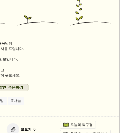
9/
스
10
감윤옥님께
크
인사를 드립니다.
10
도 모입니다.
1
시고
10
이 웃으세요.
11
희망
#나눔
크
12
오늘의 책구경
모으기
0