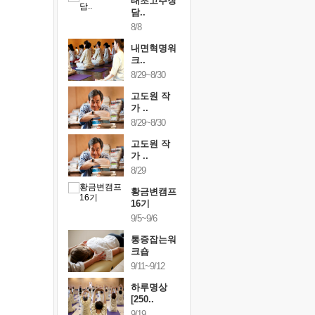
행복한가족
태초고추장
행복한가
여행
담..
여행
24~9/26
8/8
9/24~9/26
건강명상법
내면혁명워
건강명상
..
크..
스..
/9~10/10
8/29~8/30
10/9~10/10
내면혁명워
고도원 작
내면혁명
..
가 ..
크..
/17~10/18
8/29~8/30
10/17~10/18
황금변캠프
고도원 작
황금변캠
7기
가 ..
17기
/30~10/31
8/29
10/30~10/31
통증잡는워
황금변캠프
통증잡는
크숍
16기
크숍
/7~11/8
9/5~9/6
11/7~11/8
내면혁명워
통증잡는워
내면혁명
..
크숍
크..
/12~12/13
9/11~9/12
12/12~12/13
하루명상
[250..
9/19