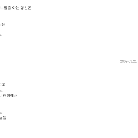
 느낄줄 아는 당신은
신은
은
2009.03.21 
지고
고
의 현장에서
원님
 님들