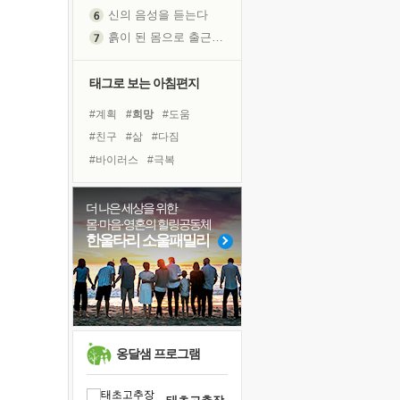
신의 음성을 듣는다
흙이 된 몸으로 출근하는 여자
극과 극의 양 끝단
내가 '나다움'을 찾는 길
태그로 보는 아침편지
피해 갈 수 없는 사건들
#계획
#희망
#도움
처음 손을 잡았던 날
#친구
#삶
#다짐
꿈이 실제가 되는 것
#바이러스
#극복
'말 타는 법'을 먼저
#아이들
#위기
#사람
졸업식 사진을 보며
#힐링
#비전캠프
#나눔
더 나은 세상을 위한
아픈 아버지를 위한 공간 설계
몸·마음·영혼의 힐링공동체
#경험
#유튜브
#건강
극심한 변비, 어깨결림, 수면 장애
한울타리 소울패밀리
#링컨학교
#명상
#리더
보고 싶은 어머니
#독서
#독서캠프
유년 시절의 부산 영도 바다
#면역력
#선택
못된 꼰대들
거울 속의 나
희망이란
옹달샘 프로그램
'모른다'는 것