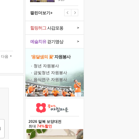
캘린더보기+
힐링허그
사감포옹
>
예술치유
걷기명상
>
다음
'옹달샘의 꽃'
자원봉사
· 청년 자원봉사
· 금빛청년 자원봉사
· 음식연구 자원봉사
2026 말복 보양대전
최대
74%할인