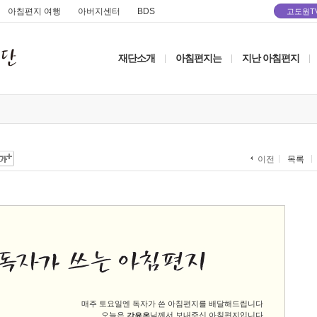
아침편지 여행
아버지센터
BDS
고도원T
재단소개
아침편지는
지난 아침편지
|
|
|
목록
이전
매주 토요일엔 독자가 쓴 아침편지를 배달해드립니다
오늘은
님께서 보내주신 아침편지입니다
감윤옥