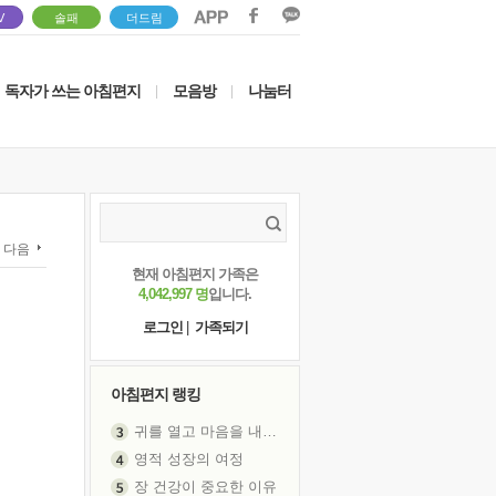
V
솔패
더드림
독자가 쓰는 아침편지
모음방
나눔터
|
|
다음
현재 아침편지 가족은
4,042,997 명
입니다.
로그인
|
가족되기
아침편지 랭킹
귀를 열고 마음을 내어주고
영적 성장의 여정
장 건강이 중요한 이유