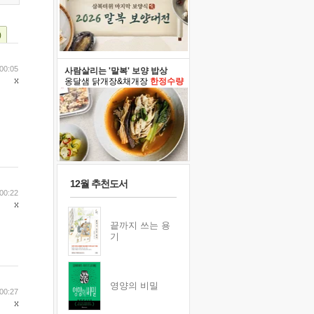
)
00:05
사람살리는 '말복' 보양 밥상
옹달샘 닭개장&채개장
한정수량
12월 추천도서
00:22
끝까지 쓰는 용
기
영양의 비밀
00:27