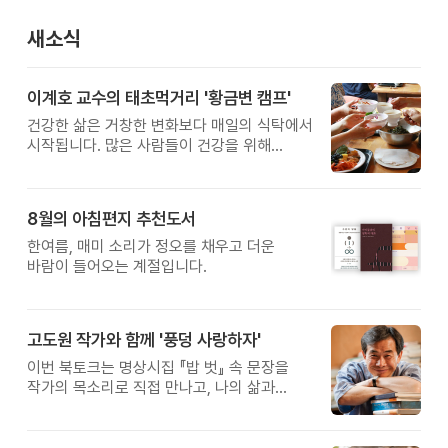
새소식
이계호 교수의 태초먹거리 '황금변 캠프'
건강한 삶은 거창한 변화보다 매일의 식탁에서
시작됩니다. 많은 사람들이 건강을 위해
새로운 방법을 찾지만, 건강한 생활은 작은
습관에서 시작됩니다. 유퀴즈에서 많은 관심을
받은 이계호 교수와 함께하는 태초먹거리
8월의 아침편지 추천도서
황금변 캠프
한여름, 매미 소리가 정오를 채우고 더운
바람이 들어오는 계절입니다.
고도원 작가와 함께 '풍덩 사랑하자'
이번 북토크는 명상시집 『밥 벗』 속 문장을
작가의 목소리로 직접 만나고, 나의 삶과
관계를 잠시 돌아보는 시간입니다.