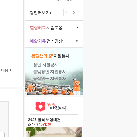
캘린더보기+
힐링허그
사감포옹
>
예술치유
걷기명상
>
'옹달샘의 꽃'
자원봉사
· 청년 자원봉사
다음
· 금빛청년 자원봉사
· 음식연구 자원봉사
2026 말복 보양대전
최대
74%할인