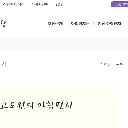
아침편지 여행
아버지센터
BDS
고도원T
재단소개
아침편지는
지난 아침편지
|
|
|
목록
이전