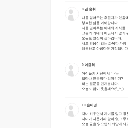
8 김 용휘
나를 믿어주는 후원자가 있음
행복한 삶을 이어갑니다.
나를 믿어주는 아내와 자식들
그들의 기대에 어긋나지 않기 
오늘도 열심히 살아갑니다.
서로 믿음이 있는 화목한 가정
행복하고 아름다운 가정입니다
9 이금휘
아이들의 시선에서 '나'는
얼마나 믿음직한 엄마인가?
라는 질문을 던져봅니다.
오늘도 많이 웃을께요(^_^;;)
10 손미경
자녀 키우면서 자녀를 믿고 칭
자녀가 사춘기라 말이 없고 무
오늘 글을 읽으면서 깨닫게 되요