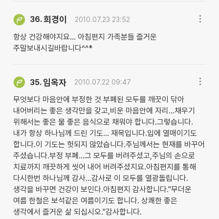
희경이
36.
2010.07.23 23:52
항상 건강해야지요... 아침편지 가족분들 즐거운
주말보내시길바랍니다^^*
임옥자
35.
2010.07.22 09:47
무엇보다 마음안에 부정한 것 부폐된 모두를 깨끗이 닦아
내어버리는 좋은 생각만을 갖고,비운 마음안에 자리...채우기
위해서는 좋은 물 좋은 음식으로 채워야 합니다.그렇습니다.
내가 항상 하나님께 드린 기도... 재목입니다.입에 열매이기도
합니다.이 기도는 헛되지 않았습니다.주님께서는 현재를 바꾸어
주셨습니다.부정 부폐...그 모두를 버려주셨고,주님의 손으로
치료까지 깨끗하게 씻어 내어 버려주셨지요.아침편지를 통해
다시한번 하나님께 감사...감사로 이 모두를 열광돌립니다.
생각을 바꾸면 건강이 보인다.아침편지 감사합니다."무더운
여름 한철은 보석같은 여름이기도 합니다. 상쾌한 좋은
생각에서 즐거운 삶 되십시오."감사합니다.