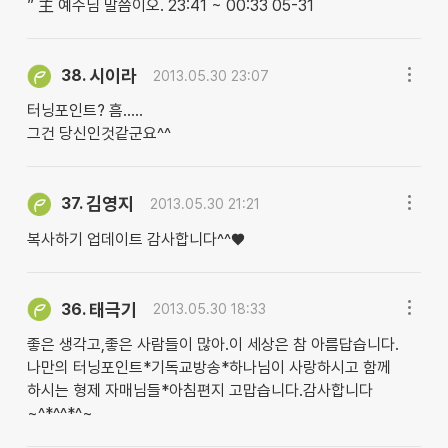
” 主 예수님 말씀이오. 23:41 ~ 00:33 05-31
시이라
38.
2013.05.30 23:07
터닝포인트? 흠.....
그건 당신인것같군요^^
김영지
37.
2013.05.30 21:21
복사하기 업데이트 감사합니다^^♥
태극기
36.
2013.05.30 18:33
좋은 생각고,좋은 사람들이 많아.이 세상은 참 아름답습니다.
나만의 터닝포인트*기독교방송*하나님이 사랑하시고 함께
하시는 형제 자매님들*아침편지 고맙습니다.감사합니다
~^*^^*^~