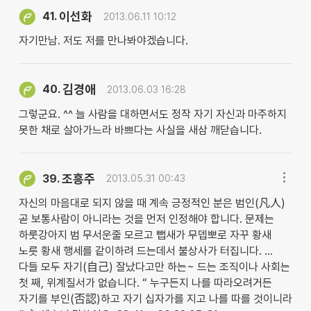
이선화
41.
2013.06.11 10:12
자기만남. 저도 저를 만나봐야겠습니다.
김경애
40.
2013.06.03 16:28
그렇군요. ^^ 늘 사람을 대하면서도 정작 자기 자신과 마주하지
못한 채로 살아가느라 바쁘다는 사실을 새삼 깨닫습니다.
조흥주
39.
2013.05.31 00:43
자신의 마음대로 되지 않을 때 계속 긍정적인 분은 범인(凡人)
곧 보통사람이 아니라는 것을 먼저 인정해야 합니다. 문제는
하룻강아지 범 무서운줄 모르고 뺍새가 무뎁뽀로 자꾸 황새
노릇 황새 행세를 같이하려 드는데서 불상사가 터집니다. …
다들 모두 자기(自己) 잘났다고만 하는~ 드는 조직이나 사회는
첫 째, 위계질서가 없습니다. “ 누구든지 나를 따라오려거든
자기를 부인(否認)하고 자기 십자가를 지고 나를 따를 것이니라