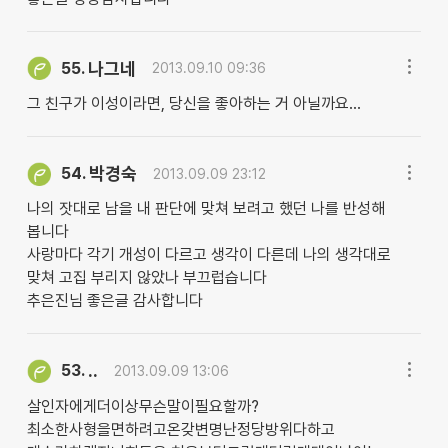
나그네
55.
2013.09.10 09:36
그 친구가 이성이라면, 당신을 좋아하는 거 아닐까요...
박경숙
54.
2013.09.09 23:12
나의 잣대로 남을 내 판단에 맞쳐 보려고 했던 나를 반성해
봅니다
사랑마다 각기 개성이 다르고 생각이 다른데 나의 생각대로
맞쳐 고집 부리지 않았나 부끄럽습니다
추은진님 좋은글 감사합니다
..
53.
2013.09.09 13:06
살인자에게더이상무슨말이필요할까?
최소한사형을면하려고온갖변명난정당방위다하고