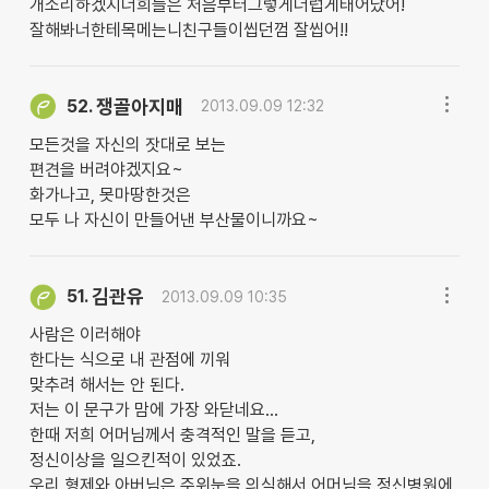
개소리하겠지너희들은 처음부터그렇게더럽게태어났어!
잘해봐너한테목메는니친구들이씹던껌 잘씹어!!
쟁골아지매
52.
2013.09.09 12:32
모든것을 자신의 잣대로 보는
편견을 버려야겠지요~
화가나고, 못마땅한것은
모두 나 자신이 만들어낸 부산물이니까요~
김관유
51.
2013.09.09 10:35
사람은 이러해야
한다는 식으로 내 관점에 끼워
맞추려 해서는 안 된다.
저는 이 문구가 맘에 가장 와닫네요...
한때 저희 어머님께서 충격적인 말을 듣고,
정신이상을 일으킨적이 있었죠.
우리 형제와 아버님은 주위눈을 의식해서 어머님을 정신병원에