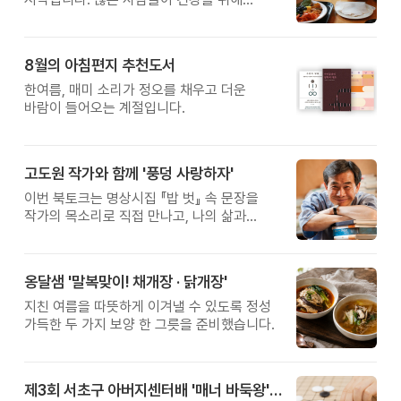
새로운 방법을 찾지만, 건강한 생활은 작은
습관에서 시작됩니다. 유퀴즈에서 많은 관심을
받은 이계호 교수와 함께하는 태초먹거리
8월의 아침편지 추천도서
황금변 캠프
한여름, 매미 소리가 정오를 채우고 더운
바람이 들어오는 계절입니다.
고도원 작가와 함께 '풍덩 사랑하자'
이번 북토크는 명상시집 『밥 벗』 속 문장을
작가의 목소리로 직접 만나고, 나의 삶과
관계를 잠시 돌아보는 시간입니다.
옹달샘 '말복맞이! 채개장 · 닭개장'
지친 여름을 따뜻하게 이겨낼 수 있도록 정성
가득한 두 가지 보양 한 그릇을 준비했습니다.
제3회 서초구 아버지센터배 '매너 바둑왕' 대회