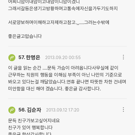
어찌니맘이내맘이고내맘이니맘이겠니
그래서갈등은생기고방황하며고통속에자신을가두기도하지
서로양보하며이해하고자제하고참고.,,....그러는수밖에
좋은글고맙습니다
한명은
57.
2013.09.20 00:55
이 글을 읽는 순간 ....문득 가슴이 아려옵니다사무실에 같이
근무하는 직원의 행동을 이해심 부족이 아닌 나만의 기준으로
봐오고 있다는걸 깨달았습니다.연휴 끝나면 따뜻한 차한 건네며
미안함을 대신 해야 겠습니다. 좋은글 감사합니다.
김순자
56.
2013.09.12 17:20
문득 친구가보고싶어지네요
친구가 있어 행복합니다
좋은글 항상감사합니다