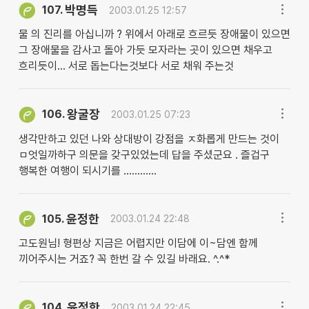
박명득
107.
2003.01.25 12:57
물 의 진리를 아십니까 ? 위에서 아래로 흐르듯 장애물이 있으면
그 장애물을 감사고 돌아 가듯 모자라는 곳이 있으면 채우고
흐리듯이... 서로 돕는다는것보다 서로 채워 주는것
왕굴장
106.
2003.01.25 07:23
생각만하고 있던 나와 상대방이 강점을 ㅈ화롭게 만드는 것이
ㅁ엇일까하구 의문을 갖구있었는데 답을 주셨군요 . 즐겁구
행복한 여행이 되시기를 ............
윤정한
105.
2003.01.24 22:48
고도원님! 형편상 지금은 어렵지만 이담에 이~담엔 함께
끼어주시는 거죠? 꼭 한번 갈 수 있길 바래요. ^.^*
윤정한
104.
2003.01.24 22:45