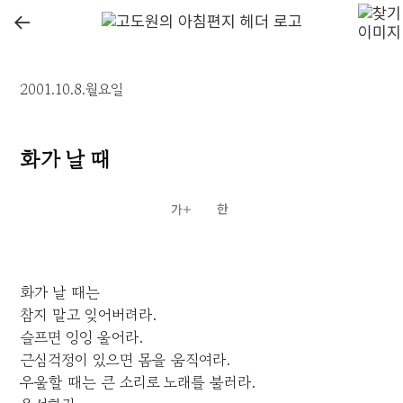
←
2001.10.8.월요일
화가 날 때
화가 날 때는
참지 말고 잊어버려라.
슬프면 엉엉 울어라.
근심걱정이 있으면 몸을 움직여라.
우울할 때는 큰 소리로 노래를 불러라.