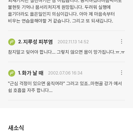
되새기지만 실천하기는 참 어렵습니다. 용서하겠다마음먹어도
불현듯 기억나 몸서리처지게 원망됩니다. 두려워 실행에
옮기더라도 옳은일인지 의심이갑니다. 아마 제 마음속부터
비우는 연습을해야할 거 같습니다. 그리고 또 되새깁니다.
지루성 피부염
2.
2002.11.13 14:52
참지말고 잊어야 합니다... 그렇치 않으면 몸이 망가집니다.ㅠ.ㅠ
화가 날 때
1.
2002.07.06 16:34
"근심 걱정이 있으면 움직여라" 그러고 있죠..마현골 강가 에서
쉼 호흡을 자주 합니다...
새소식