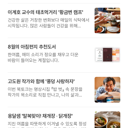
이계호 교수의 태초먹거리 '황금변 캠프'
건강한 삶은 거창한 변화보다 매일의 식탁에서
시작됩니다. 많은 사람들이 건강을 위해
새로운 방법을 찾지만, 건강한 생활은 작은
습관에서 시작됩니다. 유퀴즈에서 많은 관심을
받은 이계호 교수와 함께하는 태초먹거리
8월의 아침편지 추천도서
황금변 캠프
한여름, 매미 소리가 정오를 채우고 더운
바람이 들어오는 계절입니다.
고도원 작가와 함께 '풍덩 사랑하자'
이번 북토크는 명상시집 『밥 벗』 속 문장을
작가의 목소리로 직접 만나고, 나의 삶과
관계를 잠시 돌아보는 시간입니다.
옹달샘 '말복맞이! 채개장 · 닭개장'
지친 여름을 따뜻하게 이겨낼 수 있도록 정성