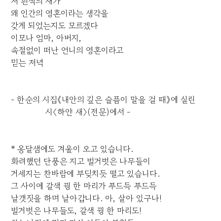
저 흰색의 새가
왜 인간의 영혼이라는 생각을
갖게 되었는지도 모르겠다
이모나 엄마, 아버지,
속절없이 떠난 언니의 영혼이라고
믿는 저녁
- 한순의 시집《내안의 깊은 슬픔이 말을 걸 때》에 실린
시〈하얀 새〉(전문)에서 -
* 옹달샘에도 겨울이 오고 있습니다.
화려했던 단풍은 지고 벌거벗은 나무들이
거세지는 찬바람에 부딪치듯 떨고 있습니다.
그 사이에 갈색 꿩 한 마리가 푸드득 푸드득
날갯짓을 하며 날아갑니다. 아, 살아 있구나!
벌거벗은 나무들도, 갈색 꿩 한 마리도!