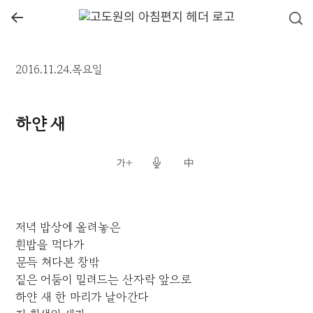
←
2016.11.24.목요일
하얀 새
저녁 밥상에 올려놓은
흰밥을 먹다가
문득 쳐다본 창밖
짙은 어둠이 밀려드는 산자락 앞으로
하얀 새 한 마리가 날아간다