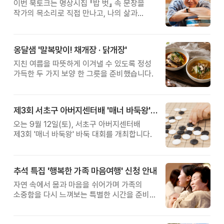
이번 북토크는 명상시집 『밥 벗』 속 문장을
작가의 목소리로 직접 만나고, 나의 삶과
관계를 잠시 돌아보는 시간입니다.
옹달샘 '말복맞이! 채개장 · 닭개장'
지친 여름을 따뜻하게 이겨낼 수 있도록 정성
가득한 두 가지 보양 한 그릇을 준비했습니다.
제3회 서초구 아버지센터배 '매너 바둑왕' 대회
오는 9월 12일(토), 서초구 아버지센터배
제3회 '매너 바둑왕' 바둑 대회를 개최합니다.
추석 특집 '행복한 가족 마음여행' 신청 안내
자연 속에서 몸과 마음을 쉬어가며 가족의
소중함을 다시 느껴보는 특별한 시간을 준비해
보세요.