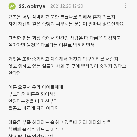
ookrye
22.
2021.12.26 12:20
요즈음 너무 삭막하고 또한 코료나로 인해서 혼자 외로히
자기 자신의 깊은 숙명과 싸우시는 분들이 얼마나 많으실까요
그러한 힘든 과정 속에서 인간인 사람은 다 다름을 인정하고
살아가면 될것을 다르다는 이유로 박해하면서
거짓은 또한 숨기려고 계속해서 거짓괴 악구메리를 서슴치
않고 행하고 있는 일들이 사회 곳 곳에 뿌리깊이 숨겨져 있다고
한다면
어른 으로서 우리 아이들에게
부끄러운 어른은 되어서는
안된다는것을 나 자신부터
올곧고 바르게 자리 이타의
마음은 부족 하더라도 숨쉬고 있을때 자리 이타의 삶을
실행에 옴길수 있도록 어질고
참 사람다운 인간으로서