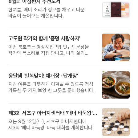
8월의 아침편지 추천도서
한여름, 매미 소리가 정오를 채우고 더운
바람이 들어오는 계절입니다.
고도원 작가와 함께 '풍덩 사랑하자'
이번 북토크는 명상시집 『밥 벗』 속 문장을
작가의 목소리로 직접 만나고, 나의 삶과
관계를 잠시 돌아보는 시간입니다.
옹달샘 '말복맞이! 채개장 · 닭개장'
지친 여름을 따뜻하게 이겨낼 수 있도록 정성
가득한 두 가지 보양 한 그릇을 준비했습니다.
제3회 서초구 아버지센터배 '매너 바둑왕' 대회
오는 9월 12일(토), 서초구 아버지센터배
제3회 '매너 바둑왕' 바둑 대회를 개최합니다.