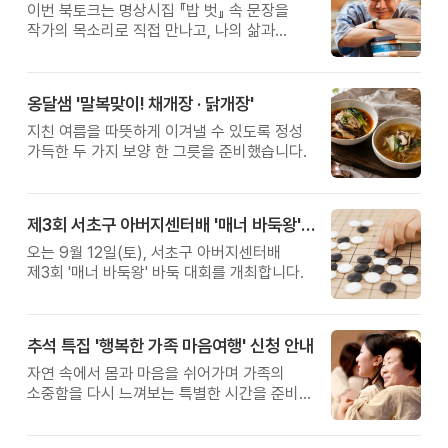
이번 북토크는 명상시집 『밥 벗』 속 문장을
작가의 목소리로 직접 만나고, 나의 삶과
관계를 잠시 돌아보는 시간입니다.
옹달샘 '말복맞이! 채개장 · 닭개장'
지친 여름을 따뜻하게 이겨낼 수 있도록 정성
가득한 두 가지 보양 한 그릇을 준비했습니다.
제3회 서초구 아버지센터배 '매너 바둑왕' 대회
오는 9월 12일(토), 서초구 아버지센터배
제3회 '매너 바둑왕' 바둑 대회를 개최합니다.
추석 특집 '행복한 가족 마음여행' 신청 안내
자연 속에서 몸과 마음을 쉬어가며 가족의
소중함을 다시 느껴보는 특별한 시간을 준비해
보세요.