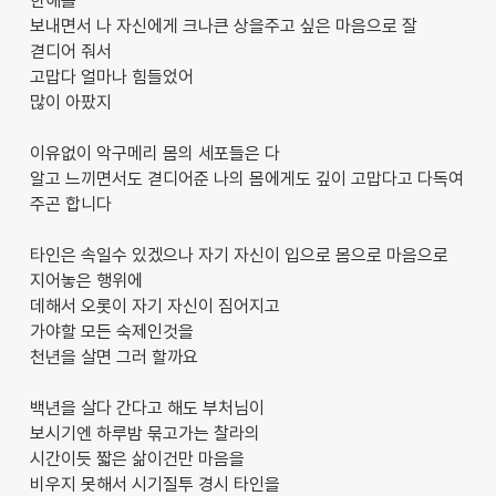
한해를
보내면서 나 자신에게 크나큰 상을주고 싶은 마음으로 잘
겯디어 줘서
고맙다 얼마나 힘들었어
많이 아팠지
이유없이 악구메리 몸의 세포들은 다
알고 느끼면서도 겯디어준 나의 몸에게도 깊이 고맙다고 다독여
주곤 합니다
타인은 속일수 있겠으나 자기 자신이 입으로 몸으로 마음으로
지어놓은 행위에
데해서 오롯이 자기 자신이 짐어지고
가야할 모든 숙제인것을
천년을 살면 그러 할까요
백년을 살다 간다고 해도 부처님이
보시기엔 하루밤 묶고가는 찰라의
시간이듯 짧은 삶이건만 마음을
비우지 못해서 시기질투 경시 타인을