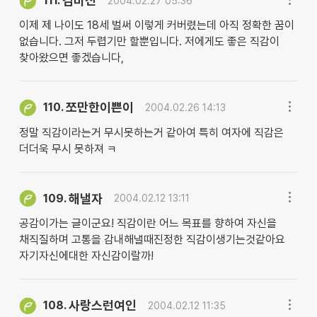
김미진
111.
2004.02.27 05:36
이제 제 나이도 18세 벌써 이렇게 커버렸는데 아직 정확한 꿈이
없습니다. 그저 두렵기만 할뿐입니다. 저에게도 좋은 직감이
찾아왔으면 좋겠습니다,
쪼만한이쁜이
110.
2004.02.26 14:13
정말 직감이라는거 무시못하는거 같아여 특히 여자에 직감은
더더욱 무시 못하져 ㅋ
해낼자
109.
2004.02.12 13:11
공감이가는 글이군요! 직감이란 어느 목표를 향하여 자신을
채직질하며 고통을 감내해낼때진정한 직감이생기는것같아요
자기자신에대한 자신감이랄까!
사랑스런여인
108.
2004.02.12 11:35