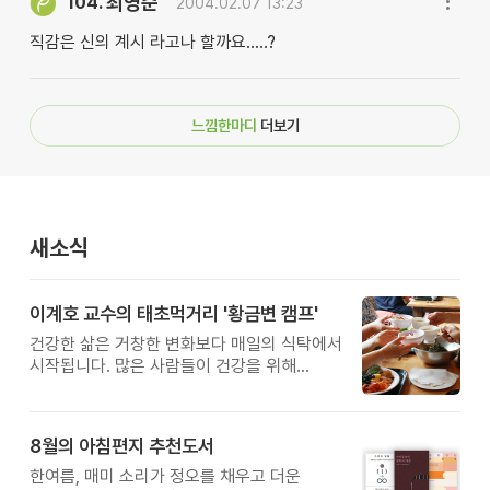
최영순
104.
2004.02.07 13:23
직감은 신의 계시 라고나 할까요.....?
느낌한마디
더보기
새소식
이계호 교수의 태초먹거리 '황금변 캠프'
건강한 삶은 거창한 변화보다 매일의 식탁에서
시작됩니다. 많은 사람들이 건강을 위해
새로운 방법을 찾지만, 건강한 생활은 작은
습관에서 시작됩니다. 유퀴즈에서 많은 관심을
받은 이계호 교수와 함께하는 태초먹거리
8월의 아침편지 추천도서
황금변 캠프
한여름, 매미 소리가 정오를 채우고 더운