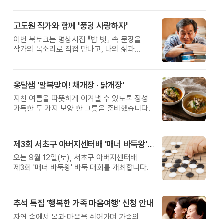
고도원 작가와 함께 '풍덩 사랑하자'
이번 북토크는 명상시집 『밥 벗』 속 문장을
작가의 목소리로 직접 만나고, 나의 삶과
관계를 잠시 돌아보는 시간입니다.
옹달샘 '말복맞이! 채개장 · 닭개장'
지친 여름을 따뜻하게 이겨낼 수 있도록 정성
가득한 두 가지 보양 한 그릇을 준비했습니다.
제3회 서초구 아버지센터배 '매너 바둑왕' 대회
오는 9월 12일(토), 서초구 아버지센터배
제3회 '매너 바둑왕' 바둑 대회를 개최합니다.
추석 특집 '행복한 가족 마음여행' 신청 안내
자연 속에서 몸과 마음을 쉬어가며 가족의