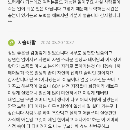
노력해야 되는데요 여러분들도 가능한 일이구요 사실 사람들이
죽는 일이 쉬운 일은 아닙니다 그렇기 때문에 노력하는 시간은
충분이 있거든요 노력을 해보시면 기분이 좋습니다 감사합니다
^^
솔바람
7.
2024.08.20 13:37
정말 좋은글 감명깊게 읽었습니다 너무도 당연한 말씀이고
당연한 일이지요 자연의 자연 스러운 일상과 태어남과 이세상에
왔다가 소풍을 마치고 본연의 자리로 돌아가는것 아니겠습니까
태어남과 죽음 일생의 끝이 자연의 섭리요 술리인 것이지요
감사합니다 난 80이다됐는데 ㅇ 몸이나 얼굴 내자신을 꾸미고
가꾸고 해본적이 없으니 60십년전 지집올때 화장이라 해보곤
이렇게 살았으니 일신에 많이 미안하네요 이렇게 돼버린
내얼굴을 보면 어머니 언니 생각이 나고 어찌 이렇게 닮았는지
깜짝 노랍니다 이제는 아무후회없이 열심히 잘 살다 가는구나
싶습니다 사람노릇 하며 욕안먹고 살려고 애를쓰며 살앗건만
자식에 아픈맘 그것이 제일 한이되고 떠나가야 하는 이 에미의
심정 속이 다 타버려지요 나도 부모님께 효도 한번못하고