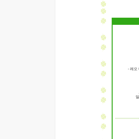
- 레
일