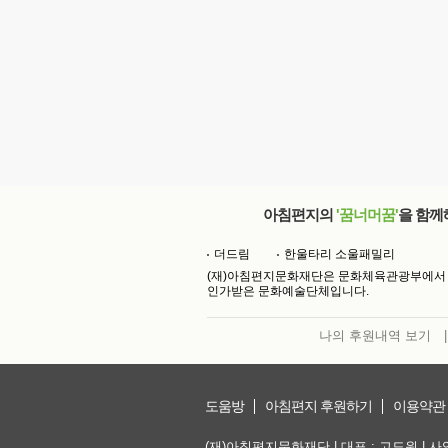
아침편지의
'꿈너머꿈'
을 함께
더드림
한울타리 소울패밀리
(재)아침편지문화재단은 문화체육관광부에서
인가받은 문화예술단체입니다.
나의 후원내역 보기
|
도움방
아침편지 후원하기
이용약관
(재)아침편지문화재단 | 대표 : 고도원 | 사업자