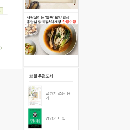
)
사람살리는 '말복' 보양 밥상
옹달샘 닭개장&채개장
한정수량
)
12월 추천도서
끝까지 쓰는 용
기
영양의 비밀