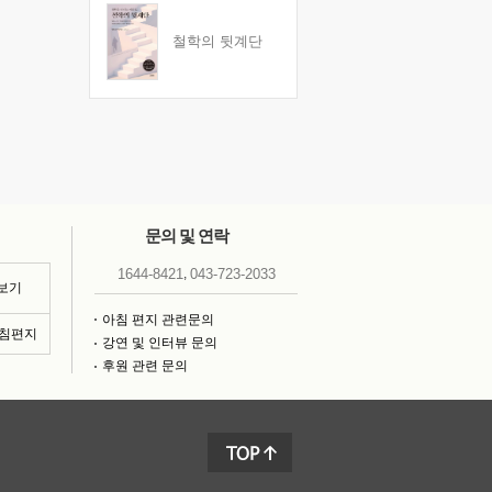
철학의 뒷계단
문의 및 연락
,
1644-8421
043-723-2033
 보기
아침 편지 관련문의
아침편지
강연 및 인터뷰 문의
후원 관련 문의