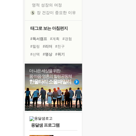
영적 성장의 여정
장 건강이 중요한 이유
신의 음성을 듣는다
흙이 된 몸으로 출근하는 여자
태그로 보는 아침편지
극과 극의 양 끝단
#독서캠프
#계획
#경험
내가 '나다움'을 찾는 길
#힐링
#리더
#친구
피해 갈 수 없는 사건들
#선택
#명상
#위기
처음 손을 잡았던 날
#나눔
#희망
#링컨학교
꿈이 실제가 되는 것
#극복
#아이들
#다짐
더 나은 세상을 위한
'말 타는 법'을 먼저
몸·마음·영혼의 힐링공동체
#사람
#바이러스
#독서
졸업식 사진을 보며
한울타리 소울패밀리
#면역력
#도움
극심한 변비, 어깨결림, 수면 장애
#비전캠프
#유튜브
#삶
아픈 아버지를 위한 공간 설계
#건강
슬럼프
보고 싶은 어머니
유년 시절의 부산 영도 바다
옹달샘 프로그램
못된 꼰대들