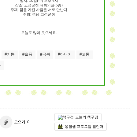
일시: 10일(수) 오후 4시
장소: 고성군청 대회의실(5층)
주제: 꿈을 가진 사람은 서로 만난다
주최: 경남 고성군청
-----------
오늘도 많이 웃으세요.
#기쁨
#슬픔
#극복
#아버지
#고통
무
오늘의 책구경
모으기
0
옹달샘 프로그램 캘린더