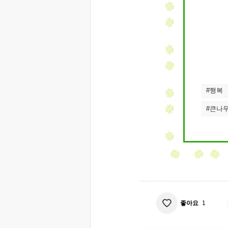
#행복
#큰나
좋아요
1