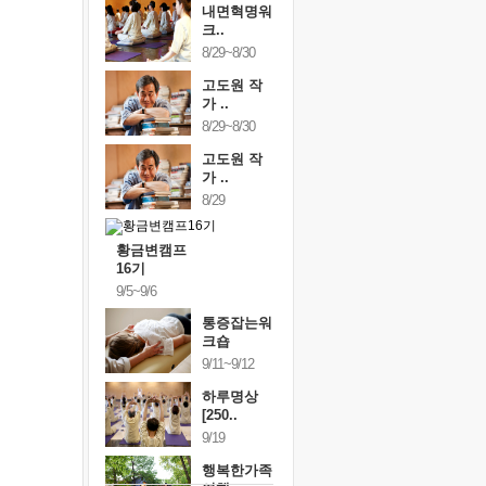
내면혁명워
크..
8/29~8/30
고도원 작
가 ..
8/29~8/30
고도원 작
가 ..
8/29
황금변캠프
16기
9/5~9/6
통증잡는워
크숍
9/11~9/12
하루명상
[250..
9/19
행복한가족