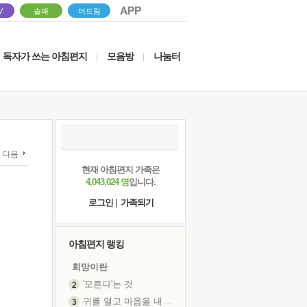
V
솔패
더드림
독자가 쓰는 아침편지
모음방
나눔터
|
|
다음
현재 아침편지 가족은
4,043,024 명
입니다.
로그인
|
가족되기
아침편지 랭킹
희망이란
'모른다'는 것
귀를 열고 마음을 내어주고