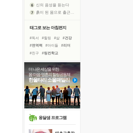
신의 음성을 듣는다
흙이 된 몸으로 출근하는 여자
극과 극의 양 끝단
내가 '나다움'을 찾는 길
태그로 보는 아침편지
피해 갈 수 없는 사건들
#독서
#힐링
#삶
#건강
처음 손을 잡았던 날
#면역력
#아이들
#리더
꿈이 실제가 되는 것
#친구
#링컨학교
'말 타는 법'을 먼저
#독서캠프
#위기
졸업식 사진을 보며
#유튜브
#명상
#선택
더 나은 세상을 위한
극심한 변비, 어깨결림, 수면 장애
몸·마음·영혼의 힐링공동체
#다짐
#극복
#사람
아픈 아버지를 위한 공간 설계
한울타리 소울패밀리
#희망
#비전캠프
슬럼프
#바이러스
#계획
#도움
보고 싶은 어머니
#경험
#나눔
유년 시절의 부산 영도 바다
못된 꼰대들
희망이란
옹달샘 프로그램
'모른다'는 것
귀를 열고 마음을 내어주고