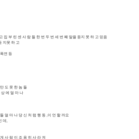
고 집 부 린 센 사 람 들 한 번 두 번 세 번 째 말을 듣지 못 하 고 믿음
듣 지못 하 고
 폭연 등
 만 도 못 한 놈 들
 상 에 얼 마 나
들 얼 마 나 당 신 처 럼 행 동 ,이 언 할 까요
인 데,
 게 사 람 이 조 용 히 사 라 져