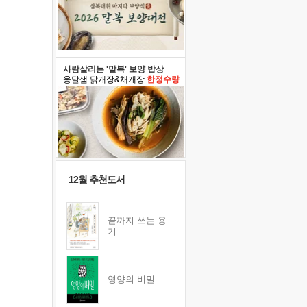
사람살리는 '말복' 보양 밥상
옹달샘 닭개장&채개장
한정수량
12월 추천도서
끝까지 쓰는 용
기
영양의 비밀