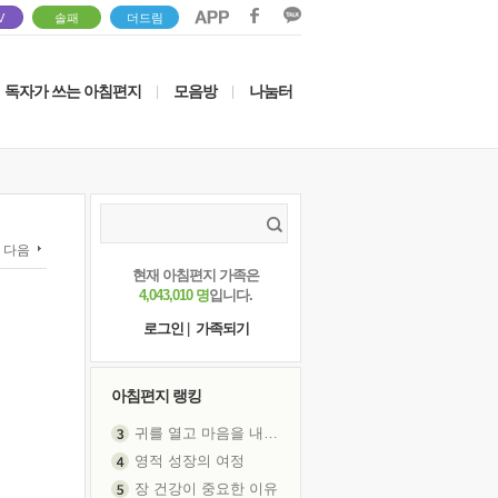
V
솔패
더드림
독자가 쓰는 아침편지
모음방
나눔터
|
|
다음
현재 아침편지 가족은
4,043,010 명
입니다.
로그인
|
가족되기
아침편지 랭킹
귀를 열고 마음을 내어주고
영적 성장의 여정
장 건강이 중요한 이유