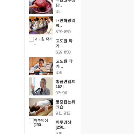
행복한가족
태초고추장
행복한가
여행
담..
여행
24~9/26
8/8
9/24~9/26
건강명상법
내면혁명워
건강명상
..
크..
스..
/9~10/10
8/29~8/30
10/9~10/10
내면혁명워
고도원 작
내면혁명
..
가 ..
크..
/17~10/18
8/29~8/30
10/17~10/18
황금변캠프
고도원 작
황금변캠
7기
가 ..
17기
/30~10/31
8/29
10/30~10/31
통증잡는워
황금변캠프
통증잡는
크숍
16기
크숍
/7~11/8
9/5~9/6
11/7~11/8
내면혁명워
통증잡는워
내면혁명
..
크숍
크..
/12~12/13
9/11~9/12
12/12~12/13
하루명상
[250..
9/19