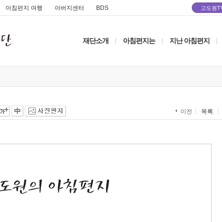
아침편지 여행
아버지센터
BDS
고도원T
재단소개
아침편지는
지난 아침편지
|
|
|
목록
이전