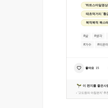
'하트스마일명상
태초먹거리 '황금
북적북적 북스테
#삶
#생각
#가수
#이은
좋아요
15
이 편지를 좋은사
'고도원의 아침편지' 