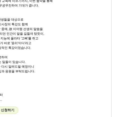
과 교육에 이르기까지, 이번 협약을 통해
 무궁무진하여 기대가 큽니다.
학생들을 대상으로
이사장의 특강도 함께
 중에, 故 이어령 선생의 말씀을
달리던 인간이 말을 길들여 탔듯이,
지능에 올라타 '고삐'를 쥐고
'가 바로 '윤리'이다'라고
상적인 특강이었습니다.
련하여
는 일들이 있습니다.
 다시 알려드릴 예정이니
심과 응원을 부탁드립니다.
터
.
' 신청하기