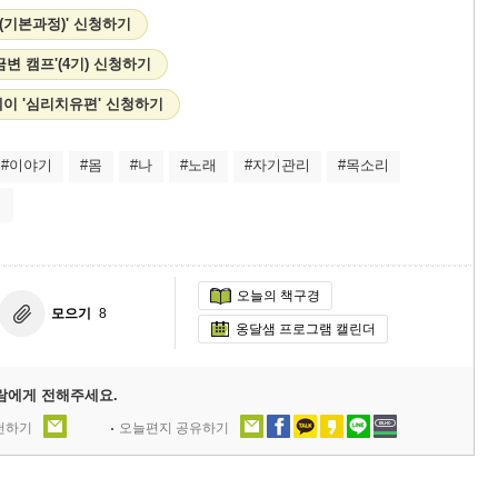
(기본과정)' 신청하기
변 캠프'(4기) 신청하기
이 '심리치유편' 신청하기
#이야기
#몸
#나
#노래
#자기관리
#목소리
미
오늘의 책구경
모으기
8
옹달샘 프로그램 캘린더
람에게 전해주세요.
추천하기
오늘편지 공유하기