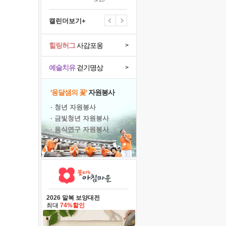
캘린더보기+
힐링허그
사감포옹
>
예술치유
걷기명상
>
'옹달샘의 꽃'
자원봉사
· 청년 자원봉사
· 금빛청년 자원봉사
· 음식연구 자원봉사
2026 말복 보양대전
최대
74%할인