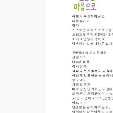
어 떤 누 구 든지 당 신 한
테 문 점이 더
많 다
스 스로 인 격 자 스 스 로 마음 
도 없고 귓 구 멍 은 뚫였는 데 
소 귀 에 경 읽기 식 이 며
당신 하 는 꼬 라 지 행 동 말 과
무엇하나 제 대 로 못 하 는
성 질 머 리
더 러운 놈 들
이 세 상 에
좀 파 리 못 한 놈 들 아 님 짐승
아 님 개 만 도 못 한 놈 들 이 세
똥 구 데 기
처 럼 많 은 가
바 로 당 신 인 가 아 닌 가 싶다
또 쥐 쌕 끼 처 럼 긁어 먹 는 놈 
,사 람 마 음 마 다 각 자 ,,인생 
어 느 누 가
당신 말 을 들 어 쳐 먹 는 가 ,
이 세상 사 람 은 아 무 도 모 르