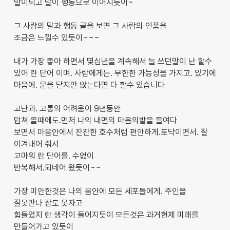
말이되고 말이 행동으로 이어지듯이~
그 사람의 말과 행동 글을 보면 그 사람의 인품을
조금은 느낄수 있듯이~~~
내가 가장 좋아 하면서 몇십년을 계속해서 늘 쓰던말이 난 할수
있어 란 단어 이며. 사람에게는. 무한한 가능성을 가지고. 있기에
마음에. 문을 닫지만 않는다면 다 할수 있습니다
고난과. 고통의 어려움이 9년동안
덥쳐 올때에도.먼저 나의 내면의 마음의밭을 들여다
보면서 마음안에서 잔잔한 호수처럼 편안하게.토닥이면서. 잘
이겨내어 줘서
고마워 란 단어를. 수없이
반복해서.되네어 왔듯이~~
가장 미안한것은 나의 몸안에 모든 세포들에게. 주인을
잘못만나 잠도 못자고
힘들었지 란 생각이 들어지듯이 모든것은 과거현제 미래를
만들어가고 있듯이