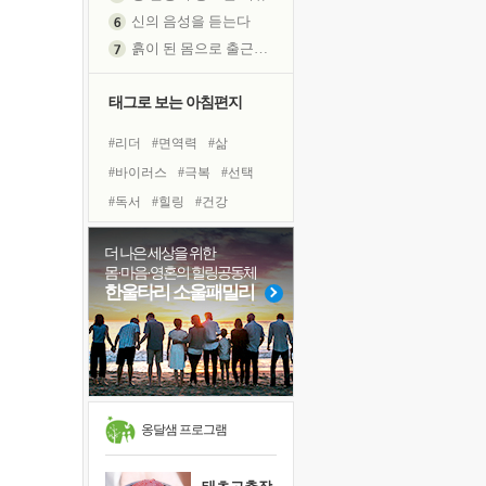
신의 음성을 듣는다
흙이 된 몸으로 출근하는 여자
극과 극의 양 끝단
태그로 보는 아침편지
내가 '나다움'을 찾는 길
피해 갈 수 없는 사건들
#리더
#면역력
#삶
처음 손을 잡았던 날
#바이러스
#극복
#선택
꿈이 실제가 되는 것
#독서
#힐링
#건강
'말 타는 법'을 먼저
#나눔
#도움
#희망
졸업식 사진을 보며
더 나은 세상을 위한
#유튜브
#아이들
#다짐
아픈 아버지를 위한 공간 설계
몸·마음·영혼의 힐링공동체
#경험
#사람
#비전캠프
한울타리 소울패밀리
극심한 변비, 어깨결림, 수면 장애
#계획
보고 싶은 어머니
#명상
#위기
유년 시절의 부산 영도 바다
#링컨학교
#친구
못된 꼰대들
#독서캠프
거울 속의 나
희망이란
옹달샘 프로그램
'모른다'는 것