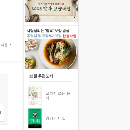
사람살리는 '말복' 보양 밥상
옹달샘 닭개장&채개장
한정수량
다음
12월 추천도서
끝까지 쓰는 용
기
영양의 비밀