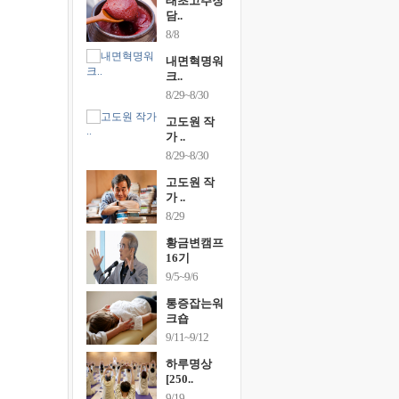
행복한가족
태초고추장
행복한가
여행
담..
여행
24~9/26
8/8
9/24~9/26
건강명상법
내면혁명워
건강명상
..
크..
스..
/9~10/10
8/29~8/30
10/9~10/10
내면혁명워
고도원 작
내면혁명
..
가 ..
크..
/17~10/18
8/29~8/30
10/17~10/18
황금변캠프
고도원 작
황금변캠
7기
가 ..
17기
/30~10/31
8/29
10/30~10/31
통증잡는워
황금변캠프
통증잡는
크숍
16기
크숍
/7~11/8
9/5~9/6
11/7~11/8
내면혁명워
통증잡는워
내면혁명
..
크숍
크..
/12~12/13
9/11~9/12
12/12~12/13
하루명상
[250..
9/19