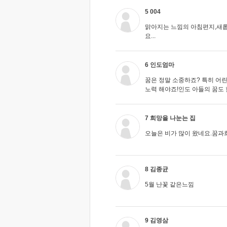
5 004
맑아지는 느낌의 아침편지,새롭
요...
6 인도엄마
꿈은 정말 소중하죠? 특히 어린
노력 해야죠!인도 아들의 꿈도 함께
7 희망을 나눈는 집
오늘은 비가 많이 왔네요.꿈과희망
8 김종균
5월 난꽃 같은느낌
9 김영삼