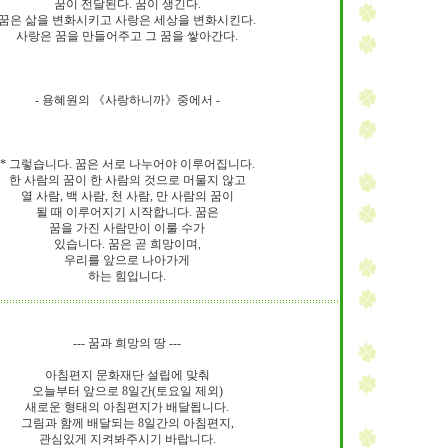
꿈이 전달된다. 꿈이 생긴다.
꿈은 삶을 변화시키고 사랑은 세상을 변화시킨다.
사랑은 꿈을 만들어주고 그 꿈을 쌓아간다.
9/
스
- 용혜원의 《사랑하니까》중에서 -
10
크
* 그렇습니다. 꿈은 서로 나누어야 이루어집니다.
10
한 사람의 꿈이 한 사람의 것으로 머물지 않고
열 사람, 백 사람, 천 사람, 만 사람의 꿈이
될 때 이루어지기 시작합니다. 꿈은
1
꿈을 가진 사람만이 이룰 수가
10
있습니다. 꿈은 곧 희망이며,
우리를 앞으로 나아가게
하는 힘입니다.
11
--- 꿈과 희망의 땅 ---
크
아침편지 문화재단 설립에 맞춰
12
오늘부터 앞으로 8일간(토요일 제외)
새로운 형태의 아침편지가 배달됩니다.
그림과 함께 배달되는 8일간의 아침편지,
관심있게 지켜봐주시기 바랍니다.