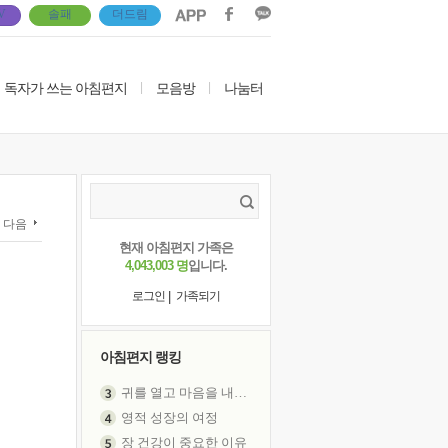
V
솔패
더드림
독자가 쓰는 아침편지
|
모음방
|
나눔터
다음
현재 아침편지 가족은
4,043,003 명
입니다.
|
로그인
가족되기
아침편지 랭킹
귀를 열고 마음을 내어주고
영적 성장의 여정
장 건강이 중요한 이유