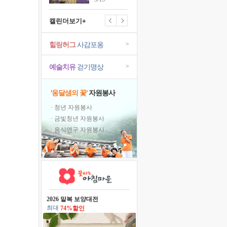
캘린더보기+
힐링허그
사감포옹
>
예술치유
걷기명상
>
'옹달샘의 꽃'
자원봉사
· 청년 자원봉사
· 금빛청년 자원봉사
· 음식연구 자원봉사
2026 말복 보양대전
최대
74%할인