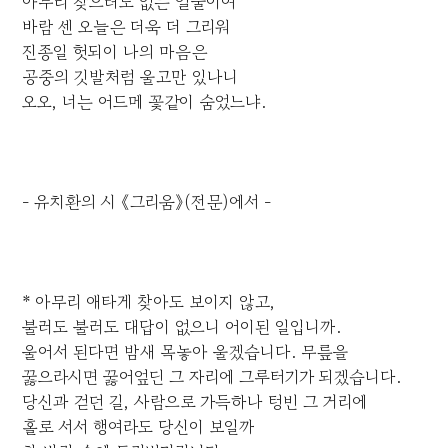
아무리 찾으려도 없는 얼굴이여
바람 센 오늘은 더욱 더 그리워
진종일 헛되이 나의 마음은
공중의 깃발처럼 울고만 있나니
오오, 너는 어드메 꽃같이 숨었느냐.
- 유치환의 시 《그리움》(전문)에서 -
* 아무리 애타게 찾아도 보이지 않고,
불러도 불러도 대답이 없으니 어이된 일입니까.
울어서 된다면 밤새 목놓아 울겠습니다. 무릎을
꿇으라시면 꿇어엎딘 그 자리에 그루터기가 되겠습니다.
당신과 걷던 길, 사람으로 가득하나 텅빈 그 거리에
홀로 서서 행여라도 당신이 보일까