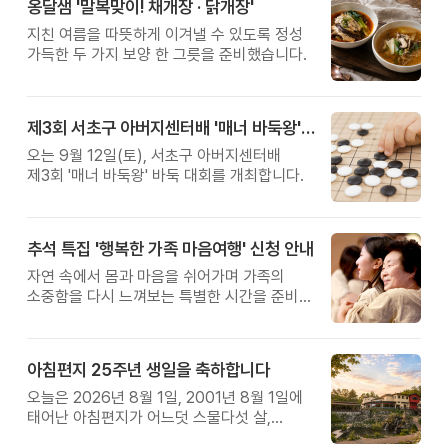
옹달샘 '말복맞이! 채개장 · 닭개장'
지친 여름을 따뜻하게 이겨낼 수 있도록 정성
가득한 두 가지 보양 한 그릇을 준비했습니다.
제3회 서초구 아버지센터배 '매너 바둑왕' 대회
오는 9월 12일(토), 서초구 아버지센터배
제3회 '매너 바둑왕' 바둑 대회를 개최합니다.
추석 특집 '행복한 가족 마음여행' 신청 안내
자연 속에서 몸과 마음을 쉬어가며 가족의
소중함을 다시 느껴보는 특별한 시간을 준비해
보세요.
아침편지 25주년 생일을 축하합니다
오늘은 2026년 8월 1일, 2001년 8월 1일에
태어난 아침편지가 어느덧 스물다섯 살,
늠름한 청년이 되었습니다.