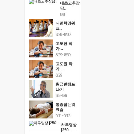
태초고추장
담..
8/8
내면혁명워
크..
8/29~8/30
고도원 작
가 ..
8/29~8/30
고도원 작
가 ..
8/29
황금변캠프
16기
9/5~9/6
통증잡는워
크숍
9/11~9/12
하루명상
[250..