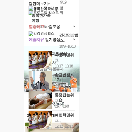
9/19
캘린더보기+
행복한가족
여행
힐링허그
사감포옹
>
9/24~9/26
건강명상법
예술치유
걷기명상
>
스..
10/9~10/10
'옹달샘의 꽃'
자원봉사
내면혁명워
크..
· 청년 자원봉사
10/17~10/18
· 금빛청년 자원봉사
황금변캠프
· 음식연구 자원봉사
17기
10/30~10/31
통증잡는워
크숍
11/7~11/8
내면혁명워
2026 말복 보양대전
크..
최대
74%할인
12/12~12/13