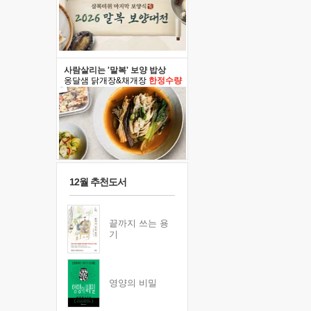
사람살리는 '말복' 보양 밥상
옹달샘 닭개장&채개장
한정수량
12월 추천도서
끝까지 쓰는 용
기
영양의 비밀