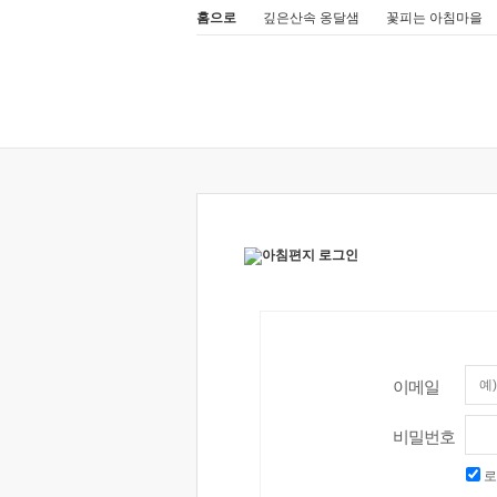
홈으로
깊은산속 옹달샘
꽃피는 아침마을
이메일
비밀번호
로