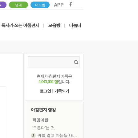
V
솔패
더드림
독자가 쓰는 아침편지
모음방
나눔터
|
|
현재 아침편지 가족은
4,043,002 명
입니다.
로그인
|
가족되기
아침편지 랭킹
희망이란
'모른다'는 것
귀를 열고 마음을 내어주고