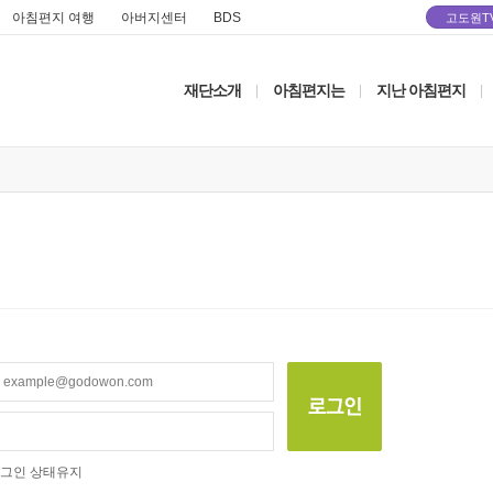
아침편지 여행
아버지센터
BDS
고도원T
재단소개
아침편지는
지난 아침편지
|
|
|
그인 상태유지