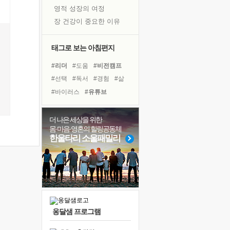
영적 성장의 여정
장 건강이 중요한 이유
신의 음성을 듣는다
흙이 된 몸으로 출근하는 여자
태그로 보는 아침편지
극과 극의 양 끝단
#리더
#도움
#비전캠프
내가 '나다움'을 찾는 길
#선택
#독서
#경험
#삶
피해 갈 수 없는 사건들
#바이러스
#유튜브
처음 손을 잡았던 날
#면역력
#아이들
#힐링
꿈이 실제가 되는 것
#희망
#링컨학교
#계획
더 나은 세상을 위한
'말 타는 법'을 먼저
몸·마음·영혼의 힐링공동체
#위기
#건강
#극복
졸업식 사진을 보며
한울타리 소울패밀리
#친구
#사람
#독서캠프
아픈 아버지를 위한 공간 설계
#나눔
#명상
#다짐
극심한 변비, 어깨결림, 수면 장애
보고 싶은 어머니
유년 시절의 부산 영도 바다
못된 꼰대들
옹달샘 프로그램
거울 속의 나