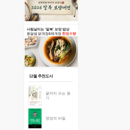
사람살리는 '말복' 보양 밥상
옹달샘 닭개장&채개장
한정수량
12월 추천도서
끝까지 쓰는 용
기
영양의 비밀