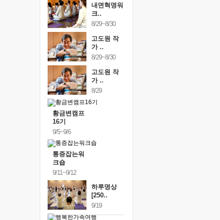
내면혁명워
크..
8/29~8/30
고도원 작
가 ..
8/29~8/30
고도원 작
가 ..
8/29
황금변캠프
16기
9/5~9/6
통증잡는워
크숍
9/11~9/12
하루명상
[250..
9/19