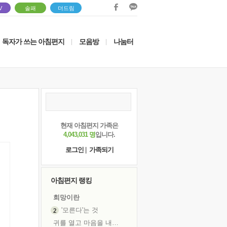
V
솔패
더드림
독자가 쓰는 아침편지
모음방
나눔터
|
|
현재 아침편지 가족은
4,043,031 명
입니다.
로그인
|
가족되기
아침편지 랭킹
희망이란
'모른다'는 것
귀를 열고 마음을 내어주고