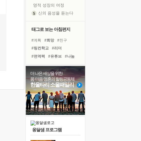
영적 성장의 여정
신의 음성을 듣는다
흙이 된 몸으로 출근하는 여자
극과 극의 양 끝단
태그로 보는 아침편지
내가 '나다움'을 찾는 길
#계획
#희망
#친구
피해 갈 수 없는 사건들
#링컨학교
#리더
처음 손을 잡았던 날
#면역력
#유튜브
#나눔
꿈이 실제가 되는 것
#경험
#극복
#독서
'말 타는 법'을 먼저
#건강
#힐링
#도움
더 나은 세상을 위한
졸업식 사진을 보며
몸·마음·영혼의 힐링공동체
#아이들
#비전캠프
극심한 변비, 어깨결림, 수면 장애
한울타리 소울패밀리
#다짐
#삶
#명상
아픈 아버지를 위한 공간 설계
#독서캠프
#사람
#위기
슬럼프
#선택
#바이러스
보고 싶은 어머니
유년 시절의 부산 영도 바다
못된 꼰대들
옹달샘 프로그램
너무 황홀한 꽃들이여!