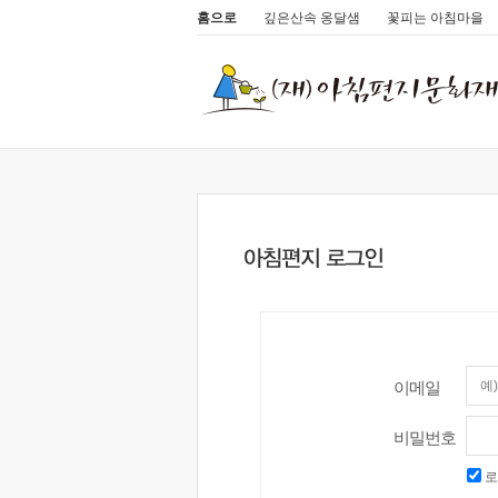
홈으로
깊은산속 옹달샘
꽃피는 아침마을
이메일
비밀번호
로