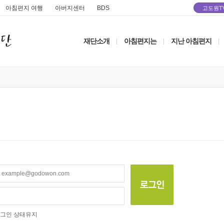
아침편지 여행
아버지센터
BDS
고도원T
재단소개
아침편지는
지난 아침편지
|
|
|
그인 상태유지