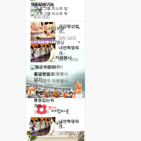
캘린더보기+
행복한가족
여행
9/24~9/26
건강명상법
힐링허그
사감포옹
>
스..
10/9~10/10
예술치유
걷기명상
>
내면혁명워
크..
'옹달샘의 꽃'
자원봉사
10/17~10/18
· 청년 자원봉사
· 금빛청년 자원봉사
황금변캠프
17기
· 음식연구 자원봉사
10/30~10/31
통증잡는워
크숍
11/7~11/8
내면혁명워
2026 말복 보양대전
크..
최대
74%할인
12/12~12/13