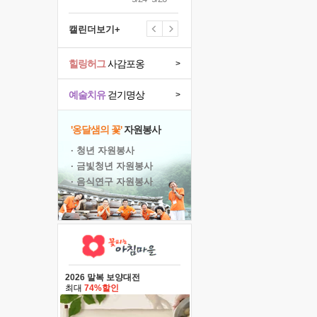
캘린더보기+
힐링허그
사감포옹
>
예술치유
걷기명상
>
'옹달샘의 꽃'
자원봉사
· 청년 자원봉사
· 금빛청년 자원봉사
· 음식연구 자원봉사
2026 말복 보양대전
최대
74%할인