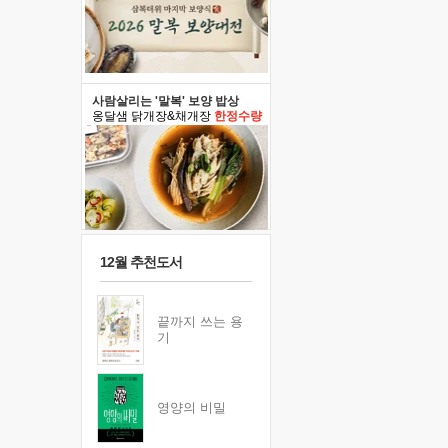
사람살리는 '말복' 보양 밥상
옹달샘 닭개장&채개장
한정수량
12월 추천도서
끝까지 쓰는 용
기
영양의 비밀