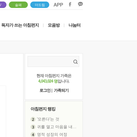
V
솔패
더드림
독자가 쓰는 아침편지
모음방
나눔터
|
|
현재 아침편지 가족은
4,043,024 명
입니다.
로그인
|
가족되기
아침편지 랭킹
귀를 열고 마음을 내어주고
영적 성장의 여정
장 건강이 중요한 이유