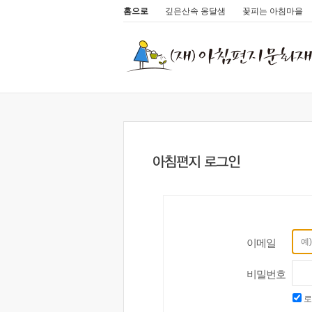
홈으로
깊은산속 옹달샘
꽃피는 아침마을
이메일
비밀번호
로