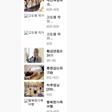
건강명상법
내면혁명워
건강명상
..
크..
스..
/9~10/10
8/29~8/30
10/9~10/10
내면혁명워
고도원 작
내면혁명
..
가 ..
크..
/17~10/18
8/29~8/30
10/17~10/18
황금변캠프
고도원 작
황금변캠
7기
가 ..
17기
/30~10/31
8/29
10/30~10/31
통증잡는워
황금변캠프
통증잡는
크숍
16기
크숍
/7~11/8
9/5~9/6
11/7~11/8
내면혁명워
통증잡는워
내면혁명
..
크숍
크..
/12~12/13
9/11~9/12
12/12~12/13
하루명상
[250..
9/19
행복한가족
여행
9/24~9/26