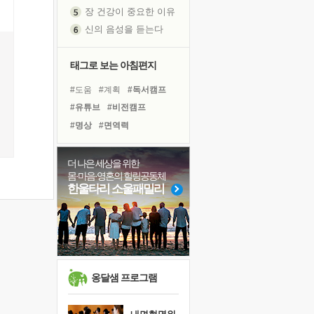
신의 음성을 듣는다
흙이 된 몸으로 출근하는 여자
극과 극의 양 끝단
내가 '나다움'을 찾는 길
태그로 보는 아침편지
피해 갈 수 없는 사건들
#도움
#계획
#독서캠프
처음 손을 잡았던 날
#유튜브
#비전캠프
꿈이 실제가 되는 것
#명상
#면역력
'말 타는 법'을 먼저
#링컨학교
#친구
졸업식 사진을 보며
#바이러스
#희망
#건강
더 나은 세상을 위한
극심한 변비, 어깨결림, 수면 장애
몸·마음·영혼의 힐링공동체
#삶
#독서
#아이들
아픈 아버지를 위한 공간 설계
한울타리 소울패밀리
#위기
#힐링
#사람
슬럼프
#극복
#리더
#다짐
보고 싶은 어머니
#경험
#선택
#나눔
유년 시절의 부산 영도 바다
못된 꼰대들
희망이란
옹달샘 프로그램
'모른다'는 것