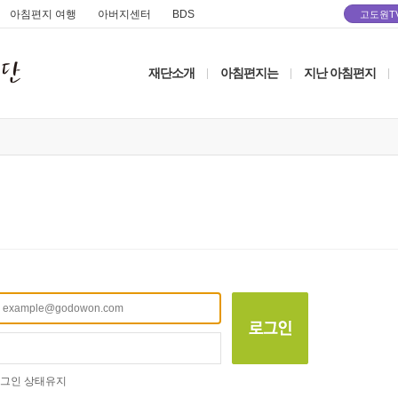
아침편지 여행
아버지센터
BDS
고도원T
재단소개
아침편지는
지난 아침편지
|
|
|
그인 상태유지