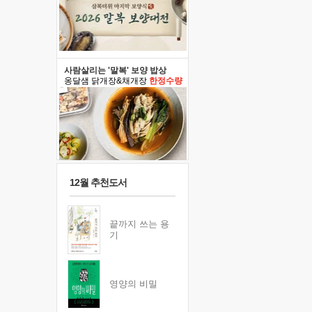
사람살리는 '말복' 보양 밥상
옹달샘 닭개장&채개장
한정수량
12월 추천도서
끝까지 쓰는 용
기
영양의 비밀