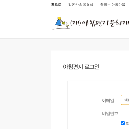
홈으로
깊은산속 옹달샘
꽃피는 아침마을
이메일
비밀번호
로