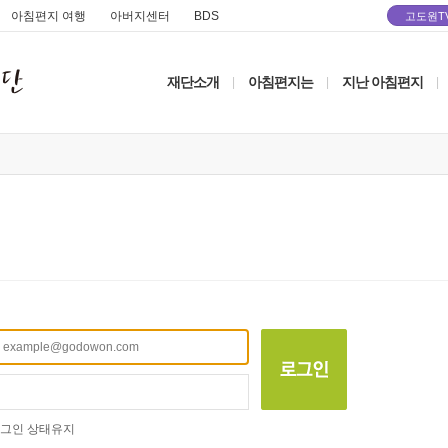
아침편지 여행
아버지센터
BDS
고도원T
재단소개
아침편지는
지난 아침편지
|
|
|
그인 상태유지