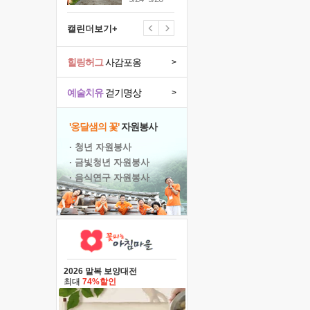
캘린더보기+
힐링허그
사감포옹
>
예술치유
걷기명상
>
'옹달샘의 꽃'
자원봉사
· 청년 자원봉사
· 금빛청년 자원봉사
· 음식연구 자원봉사
2026 말복 보양대전
최대
74%할인