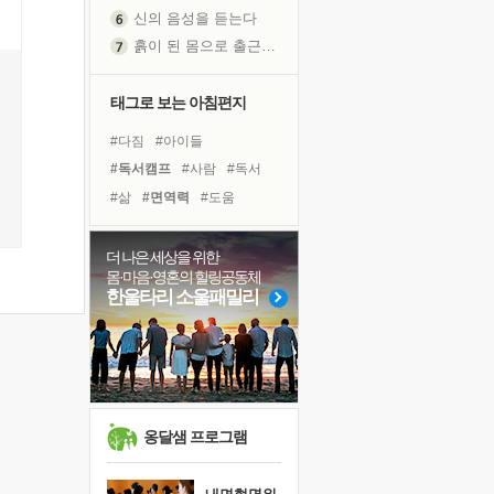
신의 음성을 듣는다
흙이 된 몸으로 출근하는 여자
극과 극의 양 끝단
내가 '나다움'을 찾는 길
태그로 보는 아침편지
피해 갈 수 없는 사건들
#다짐
#아이들
처음 손을 잡았던 날
#독서캠프
#사람
#독서
꿈이 실제가 되는 것
#삶
#면역력
#도움
'말 타는 법'을 먼저
#희망
#친구
#나눔
졸업식 사진을 보며
#명상
#경험
#리더
더 나은 세상을 위한
극심한 변비, 어깨결림, 수면 장애
몸·마음·영혼의 힐링공동체
#유튜브
#링컨학교
아픈 아버지를 위한 공간 설계
한울타리 소울패밀리
#계획
#극복
#비전캠프
슬럼프
#힐링
#선택
#건강
보고 싶은 어머니
#바이러스
#위기
유년 시절의 부산 영도 바다
못된 꼰대들
희망이란
옹달샘 프로그램
'모른다'는 것