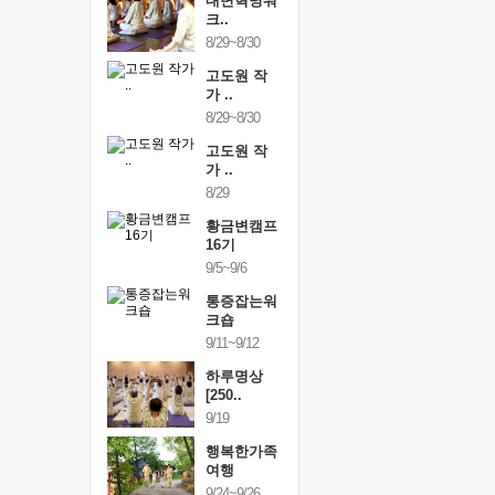
건강명상법
내면혁명워
건강명상
..
크..
스..
/9~10/10
8/29~8/30
10/9~10/10
내면혁명워
고도원 작
내면혁명
..
가 ..
크..
/17~10/18
8/29~8/30
10/17~10/18
황금변캠프
고도원 작
황금변캠
7기
가 ..
17기
/30~10/31
8/29
10/30~10/31
통증잡는워
황금변캠프
통증잡는
크숍
16기
크숍
/7~11/8
9/5~9/6
11/7~11/8
내면혁명워
통증잡는워
내면혁명
..
크숍
크..
/12~12/13
9/11~9/12
12/12~12/13
하루명상
[250..
9/19
행복한가족
여행
9/24~9/26