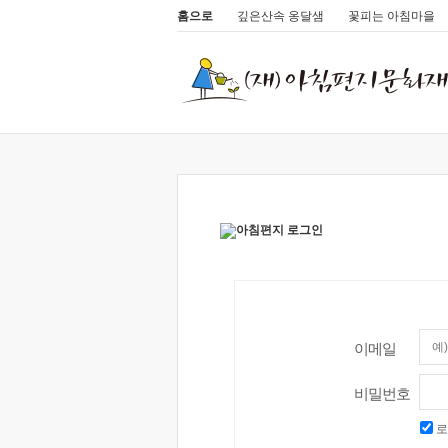
홈으로
깊은산속 옹달샘
꽃피는 아침마을
이메일
비밀번호
로