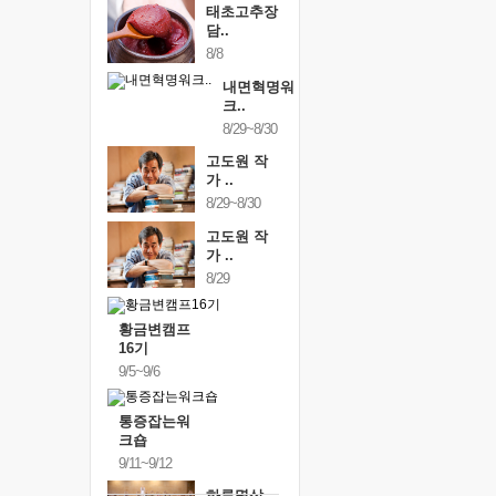
태초고추장
담..
8/8
내면혁명워
크..
8/29~8/30
고도원 작
가 ..
8/29~8/30
고도원 작
가 ..
8/29
황금변캠프
16기
9/5~9/6
통증잡는워
크숍
9/11~9/12
하루명상