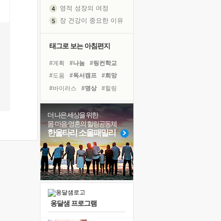
영적 성장의 여정
장 건강이 중요한 이유
신의 음성을 듣는다
흙이 된 몸으로 출근하는 여자
태그로 보는 아침편지
극과 극의 양 끝단
#계획
#나눔
#링컨학교
내가 '나다움'을 찾는 길
#도움
#독서캠프
#희망
피해 갈 수 없는 사건들
#바이러스
#명상
#힐링
처음 손을 잡았던 날
#리더
#아이들
#독서
꿈이 실제가 되는 것
#선택
#면역력
#친구
더 나은 세상을 위한
'말 타는 법'을 먼저
몸·마음·영혼의 힐링공동체
#극복
#유튜브
#건강
졸업식 사진을 보며
한울타리 소울패밀리
#위기
#다짐
#삶
#경험
극심한 변비, 어깨결림, 수면 장애
#비전캠프
#사람
아픈 아버지를 위한 공간 설계
슬럼프
보고 싶은 어머니
유년 시절의 부산 영도 바다
옹달샘 프로그램
못된 꼰대들