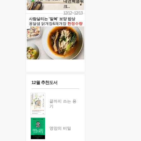
내면혁명워
크..
12/12~12/13
사람살리는 '말복' 보양 밥상
옹달샘 닭개장&채개장
한정수량
12월 추천도서
끝까지 쓰는 용
기
영양의 비밀