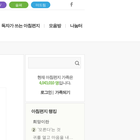
V
솔패
더드림
독자가 쓰는 아침편지
모음방
나눔터
|
|
현재 아침편지 가족은
4,043,010 명
입니다.
로그인
|
가족되기
아침편지 랭킹
희망이란
'모른다'는 것
귀를 열고 마음을 내어주고