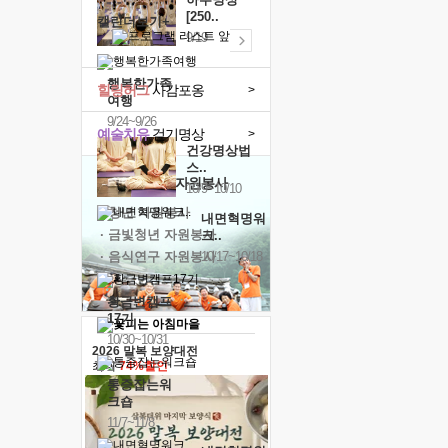
[250..
캘린더보기+
9/19
행복한가족
힐링허그
사감포옹
>
여행
9/24~9/26
예술치유
걷기명상
>
건강명상법
스..
'옹달샘의 꽃'
자원봉사
10/9~10/10
· 청년 자원봉사
내면혁명워
· 금빛청년 자원봉사
크..
· 음식연구 자원봉사
10/17~10/18
황금변캠프
17기
10/30~10/31
2026 말복 보양대전
최대
74%할인
통증잡는워
크숍
11/7~11/8