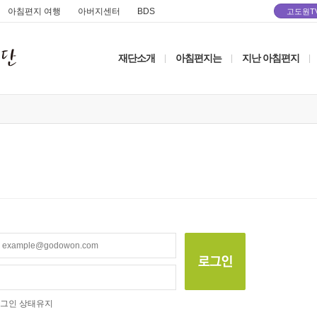
아침편지 여행
아버지센터
BDS
고도원T
재단소개
아침편지는
지난 아침편지
|
|
|
그인 상태유지