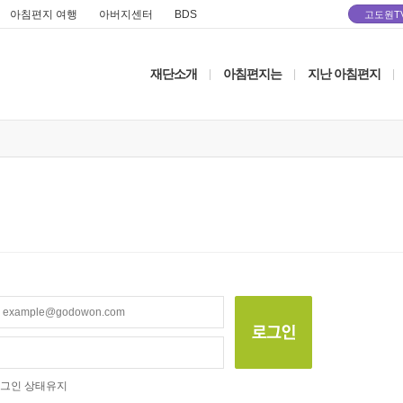
아침편지 여행
아버지센터
BDS
고도원T
재단소개
아침편지는
지난 아침편지
|
|
|
그인 상태유지