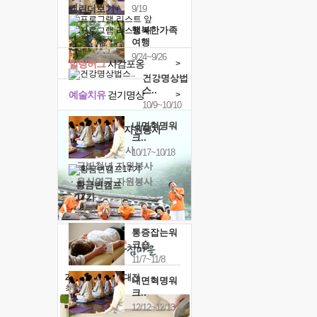
캘린더보기+
9/19
행복한가족
여행
9/24~9/26
힐링허그
사감포옹
>
건강명상법
스..
예술치유
걷기명상
>
10/9~10/10
내면혁명워
'옹달샘의 꽃'
자원봉사
크..
· 청년 자원봉사
10/17~10/18
· 금빛청년 자원봉사
· 음식연구 자원봉사
황금변캠프
17기
10/30~10/31
통증잡는워
크숍
11/7~11/8
2026 말복 보양대전
내면혁명워
최대
74%할인
크..
12/12~12/13