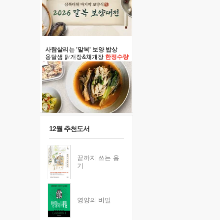
사람살리는 '말복' 보양 밥상
옹달샘 닭개장&채개장
한정수량
12월 추천도서
끝까지 쓰는 용
기
영양의 비밀