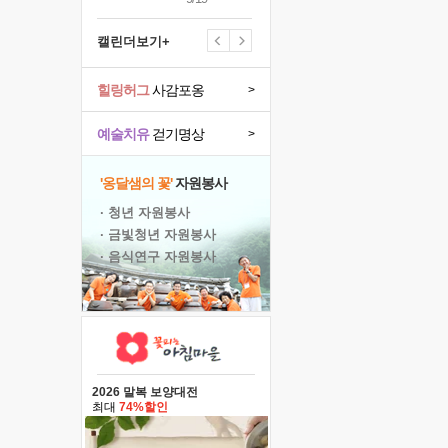
캘린더보기+
힐링허그
사감포옹
>
예술치유
걷기명상
>
'옹달샘의 꽃'
자원봉사
· 청년 자원봉사
· 금빛청년 자원봉사
· 음식연구 자원봉사
2026 말복 보양대전
최대
74%할인