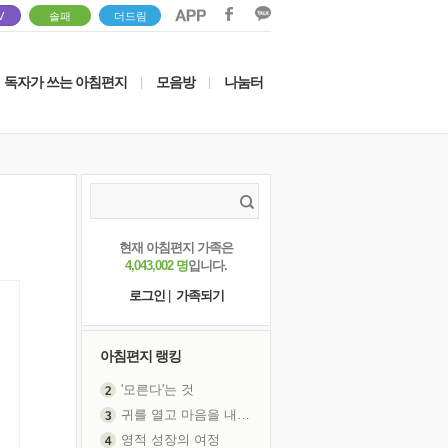
V
솔패
더드림
독자가 쓰는 아침편지
모음방
나눔터
|
|
현재 아침편지 가족은
4,043,002 명
입니다.
로그인
|
가족되기
아침편지 랭킹
'모른다'는 것
귀를 열고 마음을 내어주고
영적 성장의 여정