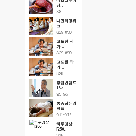
행복한가족
태초고추장
행복한가
여행
담..
여행
24~9/26
8/8
9/24~9/26
건강명상법
내면혁명워
건강명상
..
크..
스..
/9~10/10
8/29~8/30
10/9~10/10
내면혁명워
고도원 작
내면혁명
..
가 ..
크..
/17~10/18
8/29~8/30
10/17~10/18
황금변캠프
고도원 작
황금변캠
7기
가 ..
17기
/30~10/31
8/29
10/30~10/31
통증잡는워
황금변캠프
통증잡는
크숍
16기
크숍
/7~11/8
9/5~9/6
11/7~11/8
내면혁명워
통증잡는워
내면혁명
..
크숍
크..
/12~12/13
9/11~9/12
12/12~12/13
하루명상
[250..
9/19