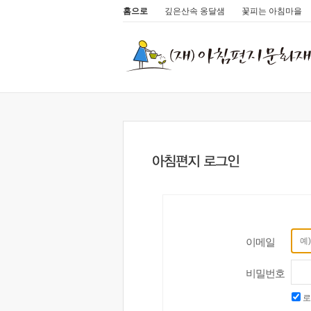
홈으로
깊은산속 옹달샘
꽃피는 아침마을
이메일
비밀번호
로