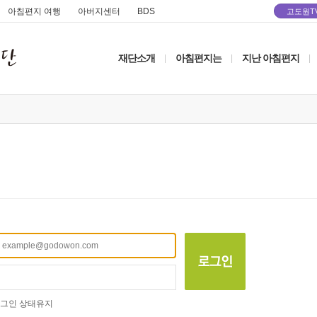
아침편지 여행
아버지센터
BDS
고도원T
재단소개
아침편지는
지난 아침편지
|
|
|
그인 상태유지