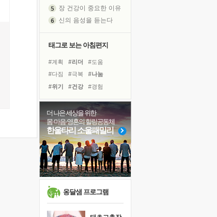
장 건강이 중요한 이유
신의 음성을 듣는다
흙이 된 몸으로 출근하는 여자
극과 극의 양 끝단
태그로 보는 아침편지
내가 '나다움'을 찾는 길
#계획
#리더
#도움
피해 갈 수 없는 사건들
#다짐
#극복
#나눔
처음 손을 잡았던 날
#위기
#건강
#경험
꿈이 실제가 되는 것
#면역력
#희망
#친구
'말 타는 법'을 먼저
#유튜브
#독서
#명상
더 나은 세상을 위한
졸업식 사진을 보며
몸·마음·영혼의 힐링공동체
#사람
#선택
#바이러스
아픈 아버지를 위한 공간 설계
한울타리 소울패밀리
#삶
#독서캠프
#힐링
극심한 변비, 어깨결림, 수면 장애
#아이들
#링컨학교
보고 싶은 어머니
#비전캠프
유년 시절의 부산 영도 바다
못된 꼰대들
거울 속의 나
옹달샘 프로그램
희망이란
'모른다'는 것