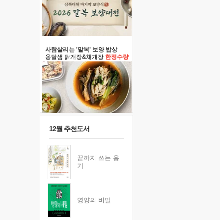
사람살리는 '말복' 보양 밥상
옹달샘 닭개장&채개장
한정수량
12월 추천도서
끝까지 쓰는 용
기
영양의 비밀