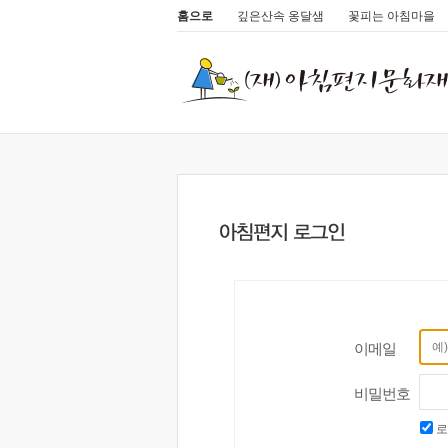
홈으로
깊은산속 옹달샘
꽃피는 아침마을
이메일
비밀번호
로