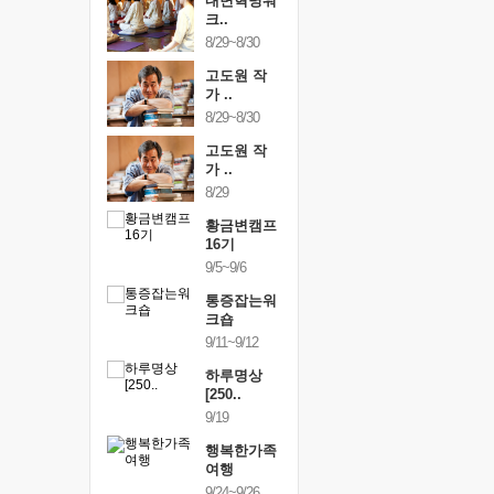
링컨학교
내면혁명워
링컨학교
니..
크..
미니..
/3~10/5
8/29~8/30
10/3~10/5
건강명상법
고도원 작
건강명상
..
가 ..
스..
/9~10/10
8/29~8/30
10/9~10/10
내면혁명워
고도원 작
내면혁명
..
가 ..
크..
/17~10/18
8/29
10/17~10/18
황금변캠프
황금변캠프
황금변캠
7기
16기
17기
/30~10/31
9/5~9/6
10/30~10/31
통증잡는워
통증잡는워
통증잡는
크숍
크숍
크숍
/7~11/8
9/11~9/12
11/7~11/8
내면혁명워
하루명상
내면혁명
..
[250..
크..
/12~12/13
9/19
12/12~12/13
행복한가족
여행
9/24~9/26