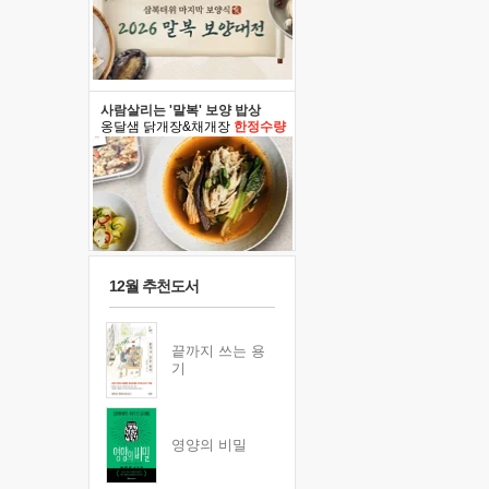
사람살리는 '말복' 보양 밥상
옹달샘 닭개장&채개장
한정수량
12월 추천도서
끝까지 쓰는 용
기
영양의 비밀