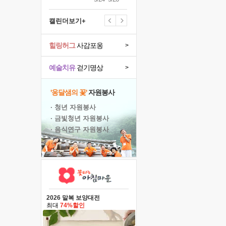
캘린더보기+
힐링허그
사감포옹
>
예술치유
걷기명상
>
'옹달샘의 꽃'
자원봉사
· 청년 자원봉사
· 금빛청년 자원봉사
· 음식연구 자원봉사
2026 말복 보양대전
최대
74%할인