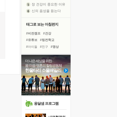
장 건강이 중요한 이유
신의 음성을 듣는다
흙이 된 몸으로 출근하는 여자
극과 극의 양 끝단
태그로 보는 아침편지
내가 '나다움'을 찾는 길
#비전캠프
#건강
피해 갈 수 없는 사건들
#유튜브
#링컨학교
처음 손을 잡았던 날
#아이들
#친구
#명상
꿈이 실제가 되는 것
#극복
#도움
#경험
'말 타는 법'을 먼저
#면역력
#삶
#다짐
더 나은 세상을 위한
졸업식 사진을 보며
몸·마음·영혼의 힐링공동체
#독서
#바이러스
#사람
극심한 변비, 어깨결림, 수면 장애
한울타리 소울패밀리
#힐링
#리더
#독서캠프
아픈 아버지를 위한 공간 설계
#계획
#선택
#나눔
슬럼프
#위기
#희망
보고 싶은 어머니
유년 시절의 부산 영도 바다
못된 꼰대들
옹달샘 프로그램
희망이란
'모른다'는 것