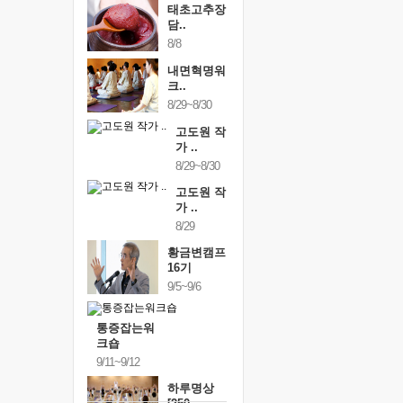
태초고추장
담..
8/8
내면혁명워
크..
8/29~8/30
고도원 작
가 ..
8/29~8/30
고도원 작
가 ..
8/29
황금변캠프
16기
9/5~9/6
통증잡는워
크숍
9/11~9/12
하루명상