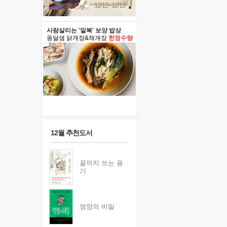
12/12~12/13
사람살리는 '말복' 보양 밥상
옹달샘 닭개장&채개장
한정수량
12월 추천도서
끝까지 쓰는 용
기
영양의 비밀