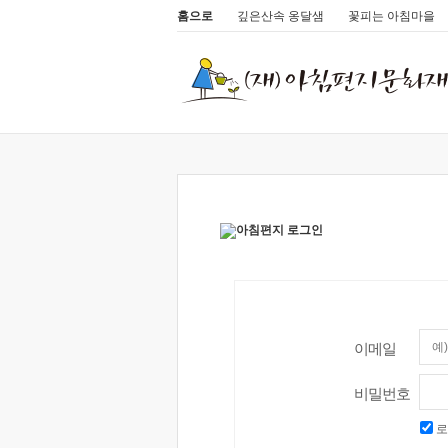
홈으로
깊은산속 옹달샘
꽃피는 아침마을
이메일
비밀번호
로