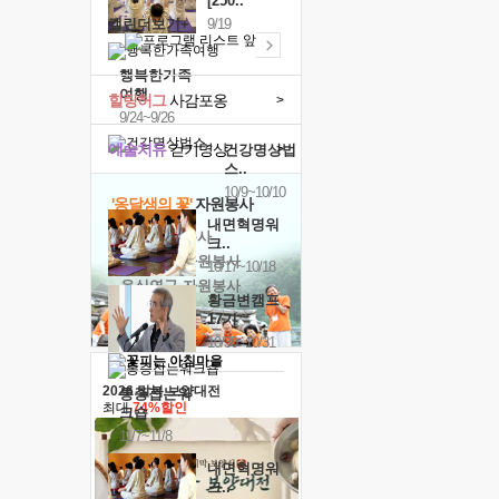
[250..
캘린더보기+
9/19
행복한가족
여행
힐링허그
사감포옹
>
9/24~9/26
예술치유
걷기명상
>
건강명상법
스..
10/9~10/10
'옹달샘의 꽃'
자원봉사
내면혁명워
· 청년 자원봉사
크..
· 금빛청년 자원봉사
10/17~10/18
· 음식연구 자원봉사
황금변캠프
17기
10/30~10/31
2026 말복 보양대전
통증잡는워
최대
74%할인
크숍
11/7~11/8
내면혁명워
크..