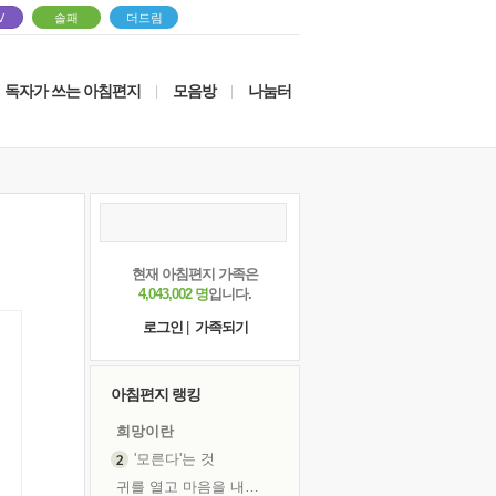
V
솔패
더드림
독자가 쓰는 아침편지
모음방
나눔터
|
|
현재 아침편지 가족은
4,043,002 명
입니다.
로그인
|
가족되기
아침편지 랭킹
희망이란
'모른다'는 것
귀를 열고 마음을 내어주고