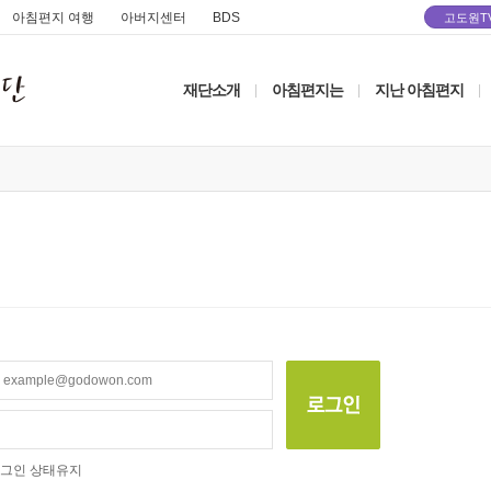
아침편지 여행
아버지센터
BDS
고도원T
재단소개
아침편지는
지난 아침편지
|
|
|
그인 상태유지