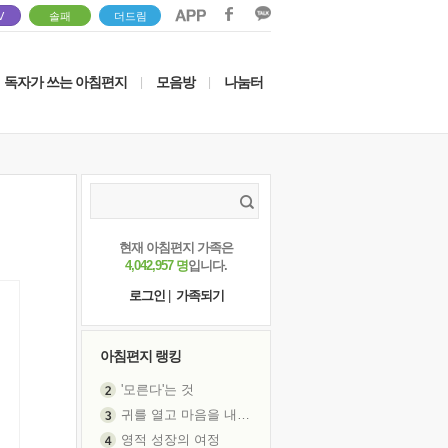
V
솔패
더드림
독자가 쓰는 아침편지
모음방
나눔터
|
|
현재 아침편지 가족은
4,042,957 명
입니다.
로그인
|
가족되기
아침편지 랭킹
'모른다'는 것
귀를 열고 마음을 내어주고
영적 성장의 여정