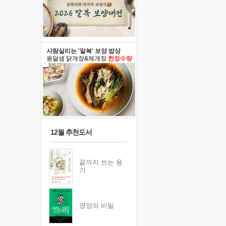
사람살리는 '말복' 보양 밥상
옹달샘 닭개장&채개장
한정수량
12월 추천도서
끝까지 쓰는 용
기
영양의 비밀