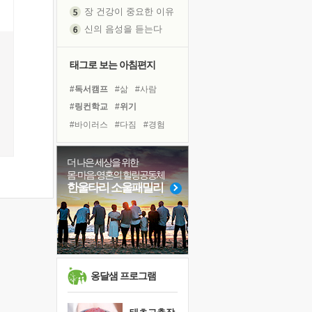
장 건강이 중요한 이유
신의 음성을 듣는다
흙이 된 몸으로 출근하는 여자
극과 극의 양 끝단
태그로 보는 아침편지
내가 '나다움'을 찾는 길
피해 갈 수 없는 사건들
#독서캠프
#삶
#사람
처음 손을 잡았던 날
#링컨학교
#위기
꿈이 실제가 되는 것
#바이러스
#다짐
#경험
'말 타는 법'을 먼저
#건강
#선택
#아이들
아픈 아버지를 위한 공간 설계
#리더
#나눔
#면역력
더 나은 세상을 위한
졸업식 사진을 보며
몸·마음·영혼의 힐링공동체
#힐링
#명상
#독서
한울타리 소울패밀리
극심한 변비, 어깨결림, 수면 장애
#계획
#친구
#희망
보고 싶은 어머니
#도움
#유튜브
마음이 멈춰 버린 곳
#비전캠프
#극복
유년 시절의 부산 영도 바다
못된 꼰대들
옹달샘 프로그램
희망이란
'모른다'는 것