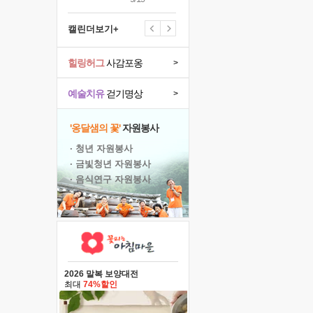
캘린더보기+
힐링허그
사감포옹
>
예술치유
걷기명상
>
'옹달샘의 꽃'
자원봉사
· 청년 자원봉사
· 금빛청년 자원봉사
· 음식연구 자원봉사
2026 말복 보양대전
최대
74%할인