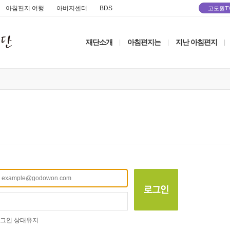
아침편지 여행
아버지센터
BDS
고도원T
재단소개
아침편지는
지난 아침편지
|
|
|
그인 상태유지