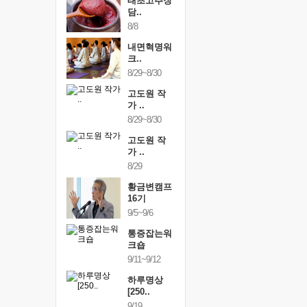
행복한가족
태초고추장
행복한가
여행
담..
여행
24~9/26
8/8
9/24~9/26
건강명상법
내면혁명워
건강명상
..
크..
스..
/9~10/10
8/29~8/30
10/9~10/10
내면혁명워
고도원 작
내면혁명
..
가 ..
크..
/17~10/18
8/29~8/30
10/17~10/18
황금변캠프
고도원 작
황금변캠
7기
가 ..
17기
/30~10/31
8/29
10/30~10/31
통증잡는워
황금변캠프
통증잡는
크숍
16기
크숍
/7~11/8
9/5~9/6
11/7~11/8
내면혁명워
통증잡는워
내면혁명
..
크숍
크..
/12~12/13
9/11~9/12
12/12~12/13
하루명상
[250..
9/19