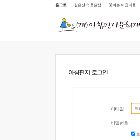
홈으로
깊은산속 옹달샘
꽃피는 아침마을
이메일
비밀번호
로